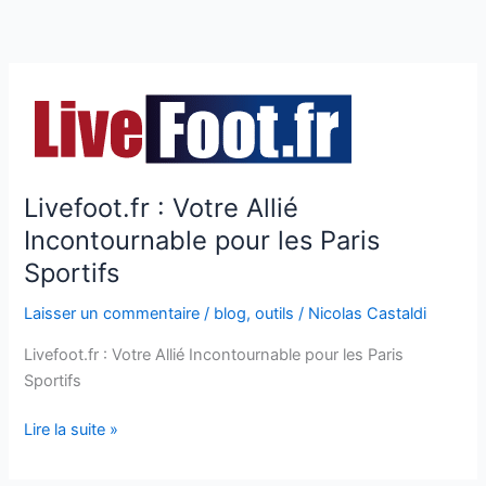
Aller
au
contenu
Livefoot.fr
:
Votre
Allié
Livefoot.fr : Votre Allié
Incontournable
pour
Incontournable pour les Paris
les
Sportifs
Paris
Sportifs
Laisser un commentaire
/
blog
,
outils
/
Nicolas Castaldi
Livefoot.fr : Votre Allié Incontournable pour les Paris
Sportifs
Lire la suite »