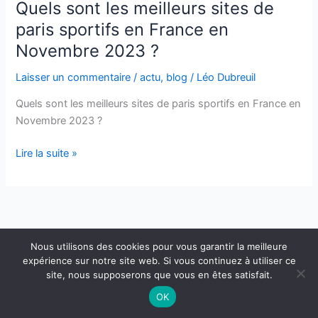
Quels sont les meilleurs sites de
paris sportifs en France en
Novembre 2023 ?
Laisser un commentaire
/
actu
,
blog
/
Léo Dubreuil
Quels sont les meilleurs sites de paris sportifs en France en
Novembre 2023 ?
Lire la suite »
Nous utilisons des cookies pour vous garantir la meilleure
expérience sur notre site web. Si vous continuez à utiliser ce
site, nous supposerons que vous en êtes satisfait.
OK