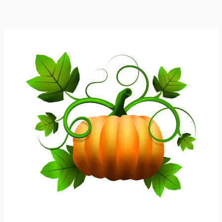
Aller
au
contenu
Quels
sont
les
meilleurs
sites
de
paris
sportifs
en
France
en
Novembre
2023
?