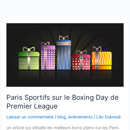
Aller
au
contenu
Paris
Sportifs
sur
le
Boxing
Day
de
Premier
League
Paris Sportifs sur le Boxing Day de
Premier League
Laisser un commentaire
/
blog
,
évènements
/
Léo Dubreuil
un article qui détaille les meilleurs bons plans sur les Paris