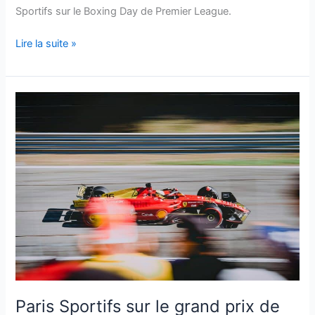
Sportifs sur le Boxing Day de Premier League.
Lire la suite »
Paris
Sportifs
sur
le
grand
prix
de
Formule
1
d’Abu
Dhabi
2024
Paris Sportifs sur le grand prix de