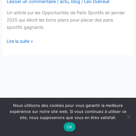
Laisser un commentaire
/
actu
,
blog
/
Léo Dubreuil
Un article sur les Opportunités de Paris Sportifs en janvier
2025 qui décrit les bons plans pour placer des paris
sportifs gagnants.
Lire la suite »
Nous utilisons des cookies pour vous garantir la meilleure
expérience sur notre site web. Si vous continuez à utiliser ce
site, nous supposerons que vous en êtes satisfait.
OK