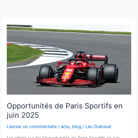
Aller
au
contenu
Opportunités
de
Paris
Sportifs
en
juin
2025
Opportunités de Paris Sportifs en
juin 2025
Laisser un commentaire
/
actu
,
blog
/
Léo Dubreuil