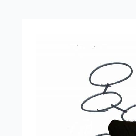
Aller
au
contenu
Comprendre
les
Paris
Sportifs
Combinés