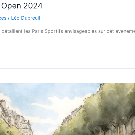
US Open 2024
ces
/
Léo Dubreuil
 détaillent les Paris Sportifs envisageables sur cet évèneme