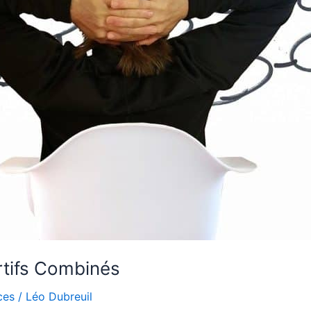
rtifs Combinés
ces
/
Léo Dubreuil