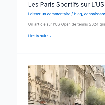
Les Paris Sportifs sur L’
Laisser un commentaire
/
blog
,
connaissan
Un article sur l’US Open de tennis 2024 qui
Lire la suite »
Comment
Parier
sur
le
Tour
d’Espagne
de