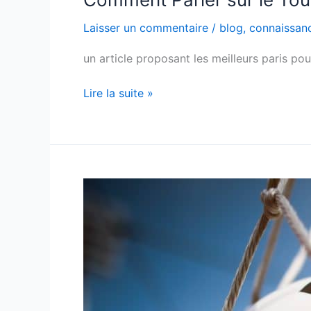
Laisser un commentaire
/
blog
,
connaissan
un article proposant les meilleurs paris po
Lire la suite »
Comment
Parier
sur
la
Ligue
1
de