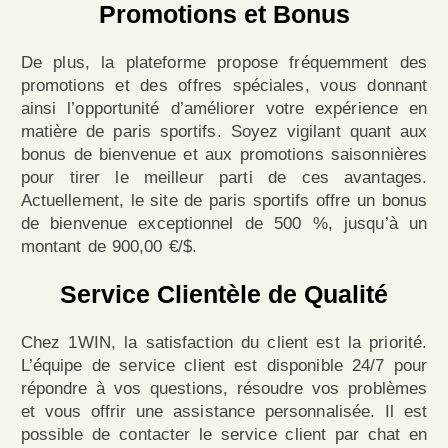
Promotions et Bonus
De plus, la plateforme propose fréquemment des
promotions et des offres spéciales, vous donnant
ainsi l’opportunité d’améliorer votre expérience en
matière de paris sportifs. Soyez vigilant quant aux
bonus de bienvenue et aux promotions saisonnières
pour tirer le meilleur parti de ces avantages.
Actuellement, le site de paris sportifs offre un bonus
de bienvenue exceptionnel de 500 %, jusqu’à un
montant de 900,00 €/$.
Service Clientèle de Qualité
Chez 1WIN, la satisfaction du client est la priorité.
L’équipe de service client est disponible 24/7 pour
répondre à vos questions, résoudre vos problèmes
et vous offrir une assistance personnalisée. Il est
possible de contacter le service client par chat en