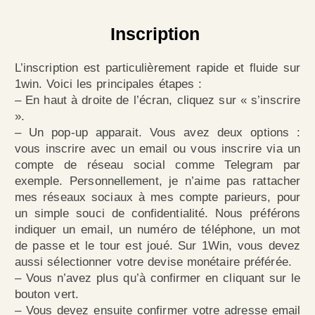
Inscription
L’inscription est particulièrement rapide et fluide sur
1win. Voici les principales étapes :
– En haut à droite de l’écran, cliquez sur « s’inscrire
».
– Un pop-up apparait. Vous avez deux options :
vous inscrire avec un email ou vous inscrire via un
compte de réseau social comme Telegram par
exemple. Personnellement, je n’aime pas rattacher
mes réseaux sociaux à mes compte parieurs, pour
un simple souci de confidentialité. Nous préférons
indiquer un email, un numéro de téléphone, un mot
de passe et le tour est joué. Sur 1Win, vous devez
aussi sélectionner votre devise monétaire préférée.
– Vous n’avez plus qu’à confirmer en cliquant sur le
bouton vert.
– Vous devez ensuite confirmer votre adresse email