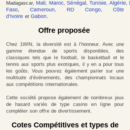
Mali
Maroc
Sénégal
Tunisie
Algérie
Madagascar,
,
,
,
,
,
Faso
Cameroun
RD Congo
Côte
,
,
,
d’Ivoire
Gabon
et
.
Offre proposée
Chez 1WIN, la diversité est à l’honneur. Avec une
gamme étendue de sports disponibles, des
classiques tels que le football, le basketball et le
tennis aux sports plus exotiques, il y en a pour tous
les goûts. Vous pouvez également parier sur une
multitude d’événements, des championnats locaux
aux compétitions internationales.
Cette société propose également de nombreux jeux
de hasard variés de type casino en ligne pour
compléter son offre de divertissement.
Cotes Compétitives et types de