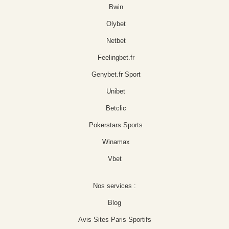
Bwin
Olybet
Netbet
Feelingbet.fr
Genybet.fr Sport
Unibet
Betclic
Pokerstars Sports
Winamax
Vbet
Nos services :
Blog
Avis Sites Paris Sportifs