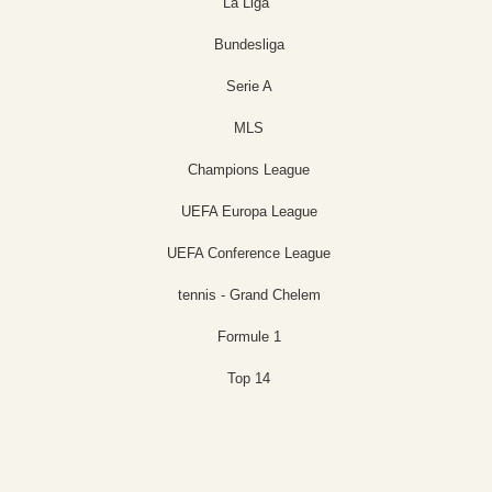
La Liga
Bundesliga
Serie A
MLS
Champions League
UEFA Europa League
UEFA Conference League
tennis - Grand Chelem
Formule 1
Top 14