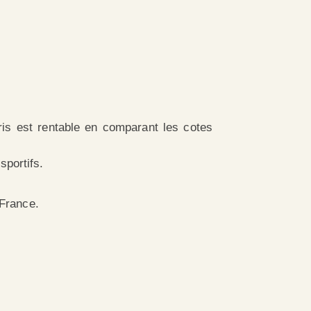
ris est rentable en comparant les cotes
sportifs.
France.