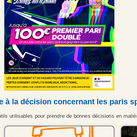
de à la décision concernant les paris s
tils utilisables pour prendre de bonnes décisions en matiè