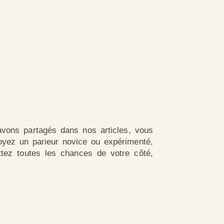
 avons partagés dans nos articles, vous
oyez un parieur novice ou expérimenté,
ettez toutes les chances de votre côté,