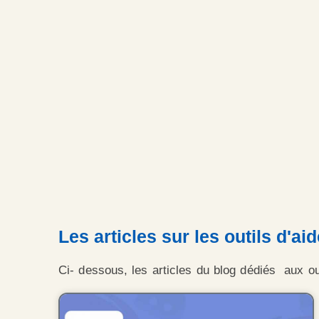
Les articles sur les outils d'ai
Ci- dessous, les articles du blog dédiés aux ou