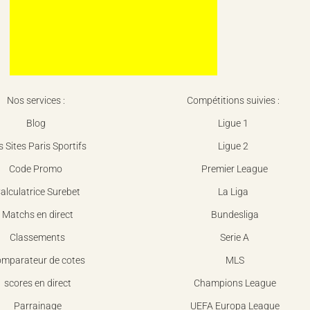
Nos services :
Compétitions suivies :
Blog
Ligue 1
s Sites Paris Sportifs
Ligue 2
Code Promo
Premier League
alculatrice Surebet
La Liga
Matchs en direct
Bundesliga
Classements
Serie A
mparateur de cotes
MLS
scores en direct
Champions League
Parrainage
UEFA Europa League