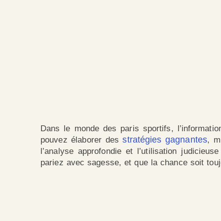
Dans le monde des paris sportifs, l’informatio
stratégies gagnantes
pouvez élaborer des
, m
l’analyse approfondie et l’utilisation judicie
pariez avec sagesse, et que la chance soit touj