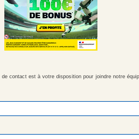
e contact est à votre disposition pour joindre notre équi