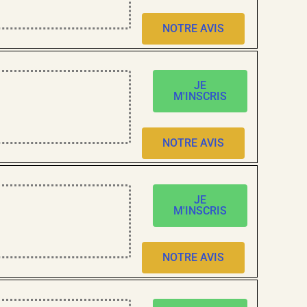
NOTRE AVIS
JE
M'INSCRIS
NOTRE AVIS
JE
M'INSCRIS
NOTRE AVIS