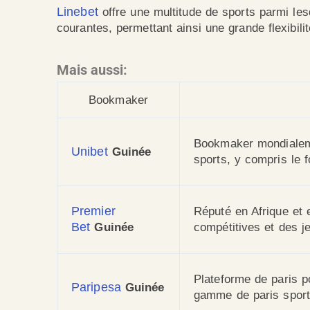
Linebet
offre une multitude de sports parmi les
courantes, permettant ainsi une grande flexibilit
Mais aussi:
Bookmaker
Bookmaker mondialeme
Unibet
Guinée
sports, y compris le 
Premier
Réputé en Afrique et
Bet
Guinée
compétitives et des j
Plateforme de paris p
Paripesa
Guinée
gamme de paris sporti