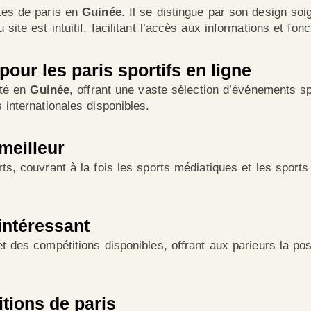
tes de paris en
Guinée
. Il se distingue par son design soig
te est intuitif, facilitant l’accès aux informations et fonct
pour les paris sportifs en ligne
ité en
Guinée
, offrant une vaste sélection d’événements sp
internationales disponibles.
 meilleur
, couvrant à la fois les sports médiatiques et les sports 
intéressant
des compétitions disponibles, offrant aux parieurs la possi
itions de paris