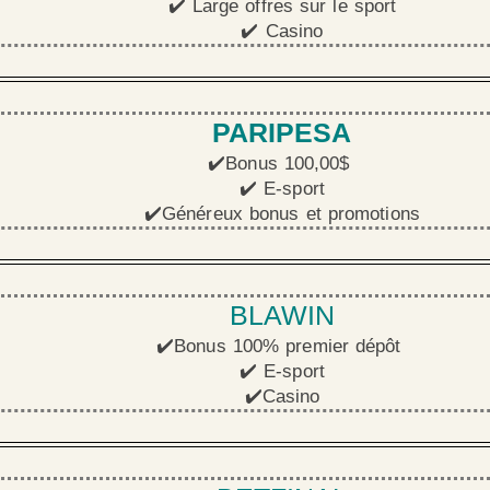
✔️ Large offres sur le sport
✔️ Casino
PARIPESA
✔️Bonus 100,00$
✔️ E-sport
✔️Généreux bonus et promotions
BLAWIN
✔️Bonus 100% premier dépôt
✔️ E-sport
✔️Casino