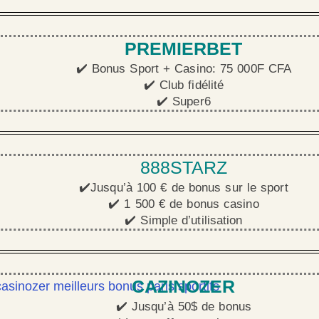
PREMIERBET
✔️ Bonus Sport + Casino: 75 000F CFA
✔️ Club fidélité
✔️ Super6
888STARZ
✔️Jusqu’à 100 € de bonus sur le sport
✔️ 1 500 € de bonus casino
✔️ Simple d’utilisation
CAZINOZER
✔️ Jusqu’à 50$ de bonus