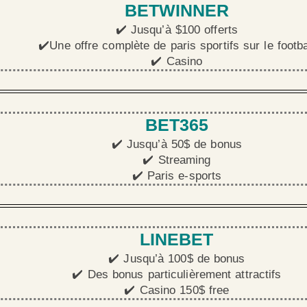
BETWINNER
✔️ Jusqu’à $100 offerts
✔️U
ne offre complète de paris sportifs sur le footba
✔️ Casino
BET365
✔️ Jusqu’à 50$ de bonus
✔️ Streaming
✔️ Paris e-sports
LINEBET
✔️ Jusqu’à 100$ de bonus
✔️ Des bonus particulièrement attractifs
✔️ Casino 150$ free