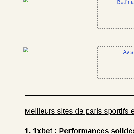
Meilleurs sites de paris sportifs
1. 1xbet : Performances solide