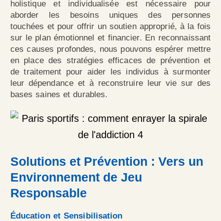
holistique et individualisée est nécessaire pour
aborder les besoins uniques des personnes
touchées et pour offrir un soutien approprié, à la fois
sur le plan émotionnel et financier. En reconnaissant
ces causes profondes, nous pouvons espérer mettre
en place des stratégies efficaces de prévention et
de traitement pour aider les individus à surmonter
leur dépendance et à reconstruire leur vie sur des
bases saines et durables.
Solutions et Prévention : Vers un
Environnement de Jeu
Responsable
Éducation et Sensibilisation