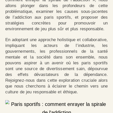
allons plonger dans les profondeurs de cette
problématique, examiner les causes sous-jacentes
de l’addiction aux paris sportifs, et proposer des
stratégies concrètes pour promouvoir un
environnement de jeu plus sûr et plus responsable.
En adoptant une approche holistique et collaborative,
impliquant les acteurs de l’industrie, les
gouvernements, les professionnels de la santé
mentale et la société dans son ensemble, nous
pouvons aspirer à un avenir où les paris sportifs
sont une source de divertissement sain, dépourvue
des effets dévastateurs de la dépendance.
Rejoignez-nous dans cette exploration cruciale alors
que nous cherchons à éclairer le chemin vers une
culture de jeu responsable et éthique.