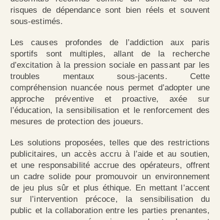
risques de dépendance sont bien réels et souvent
sous-estimés.
Les causes profondes de l’addiction aux paris
sportifs sont multiples, allant de la recherche
d’excitation à la pression sociale en passant par les
troubles mentaux sous-jacents. Cette
compréhension nuancée nous permet d’adopter une
approche préventive et proactive, axée sur
l’éducation, la sensibilisation et le renforcement des
mesures de protection des joueurs.
Les solutions proposées, telles que des restrictions
publicitaires, un accès accru à l’aide et au soutien,
et une responsabilité accrue des opérateurs, offrent
un cadre solide pour promouvoir un environnement
de jeu plus sûr et plus éthique. En mettant l’accent
sur l’intervention précoce, la sensibilisation du
public et la collaboration entre les parties prenantes,