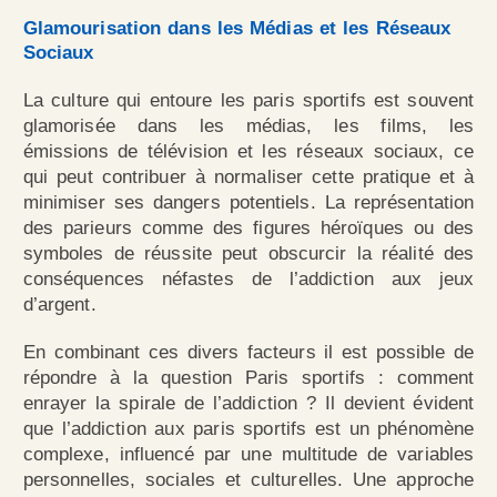
Glamourisation dans les Médias et les Réseaux
Sociaux
La culture qui entoure les paris sportifs est souvent
glamorisée dans les médias, les films, les
émissions de télévision et les réseaux sociaux, ce
qui peut contribuer à normaliser cette pratique et à
minimiser ses dangers potentiels. La représentation
des parieurs comme des figures héroïques ou des
symboles de réussite peut obscurcir la réalité des
conséquences néfastes de l’addiction aux jeux
d’argent.
En combinant ces divers facteurs il est possible de
répondre à la question Paris sportifs : comment
enrayer la spirale de l’addiction ? Il devient évident
que l’addiction aux paris sportifs est un phénomène
complexe, influencé par une multitude de variables
personnelles, sociales et culturelles. Une approche