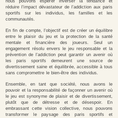
nous pouvons espérer inverser la tendance et
réduire l’impact dévastateur de l’addiction aux paris
sportifs sur les individus, les familles et les
communautés.
En fin de compte, l’objectif est de créer un équilibre
entre le plaisir du jeu et la protection de la santé
mentale et financière des joueurs. Seul un
engagement résolu envers le jeu responsable et la
prévention de l’addiction peut garantir un avenir où
les paris sportifs demeurent une source de
divertissement saine et équilibrée, accessible à tous
sans compromettre le bien-être des individus.
Ensemble, en tant que société, nous avons le
pouvoir et la responsabilité de façonner un avenir où
le jeu est synonyme de plaisir et de divertissement,
plutôt que de détresse et de désespoir. En
embrassant cette vision collective, nous pouvons
transformer le paysage des paris sportifs et