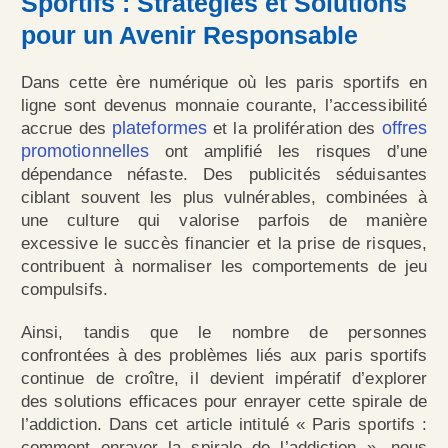
Sportifs : Stratégies et Solutions
pour un Avenir Responsable
Dans cette ère numérique où les paris sportifs en
ligne sont devenus monnaie courante, l’accessibilité
plateformes
offres
accrue des
et la prolifération des
promotionnelles
ont amplifié les risques d’une
dépendance néfaste. Des publicités séduisantes
ciblant souvent les plus vulnérables, combinées à
une culture qui valorise parfois de manière
excessive le succès financier et la prise de risques,
contribuent à normaliser les comportements de jeu
compulsifs.
Ainsi, tandis que le nombre de personnes
confrontées à des problèmes liés aux paris sportifs
continue de croître, il devient impératif d’explorer
des solutions efficaces pour enrayer cette spirale de
l’addiction. Dans cet article intitulé « Paris sportifs :
comment enrayer la spirale de l’addiction », nous