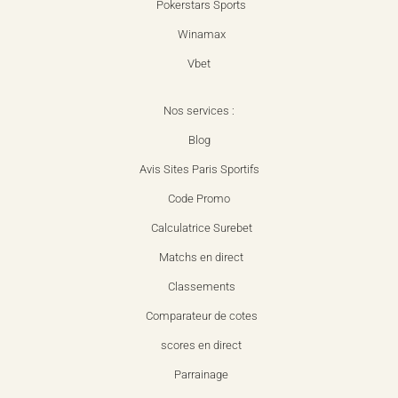
Pokerstars Sports
Winamax
Vbet
Nos services :
Blog
Avis Sites Paris Sportifs
Code Promo
Calculatrice Surebet
Matchs en direct
Classements
Comparateur de cotes
scores en direct
Parrainage