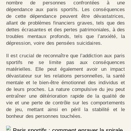
nombre de personnes confrontées à une
dépendance aux paris sportifs. Les conséquences
de cette dépendance peuvent être dévastatrices,
allant de problèmes financiers graves, tels que des
dettes écrasantes et des pertes patrimoniales, à des
troubles mentaux profonds, tels que l’anxiété, la
dépression, voire des pensées suicidaires.
Il est crucial de reconnaître que l’addiction aux paris
sportifs ne se limite pas aux conséquences
matérielles. Elle peut également avoir un impact
dévastateur sur les relations personnelles, la santé
mentale et le bien-être émotionnel des individus et
de leurs proches. La nature compulsive du jeu peut
entraîner une détérioration rapide de la qualité de
vie et une perte de contrôle sur les comportements
de jeu, mettant ainsi en péril la stabilité et le
bonheur des personnes touchées.