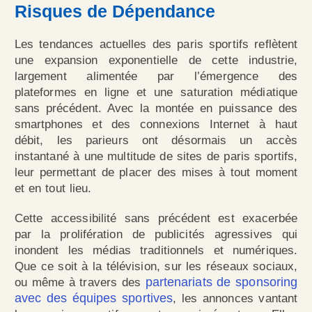
Risques de Dépendance
Les tendances actuelles des paris sportifs reflètent
une expansion exponentielle de cette industrie,
largement alimentée par l’émergence des
plateformes en ligne et une saturation médiatique
sans précédent. Avec la montée en puissance des
smartphones et des connexions Internet à haut
débit, les parieurs ont désormais un accès
instantané à une multitude de sites de paris sportifs,
leur permettant de placer des mises à tout moment
et en tout lieu.
Cette accessibilité sans précédent est exacerbée
par la prolifération de publicités agressives qui
inondent les médias traditionnels et numériques.
Que ce soit à la télévision, sur les réseaux sociaux,
partenariats de sponsoring
ou même à travers des
avec des équipes sportives
, les annonces vantant