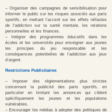
– Organiser des campagnes de sensibilisation pour
informer le public sur les risques associés aux paris
sportifs, en mettant l’accent sur les effets néfastes
de l’addiction sur la santé mentale, les relations
personnelles et les finances.
– Intégrer des programmes éducatifs dans les
écoles et les universités pour enseigner aux jeunes
les principes du jeu responsable et les
conséquences potentielles de l’addiction aux jeux
d’argent.
Restrictions Publicitaires
– Imposer des réglementations plus strictes
concernant la publicité des paris sportifs, en
particulier en limitant les annonces qui ciblent
spécifiquement les jeunes et les populations
vulnérables.
– Encourager les médias à adopter des politiques de