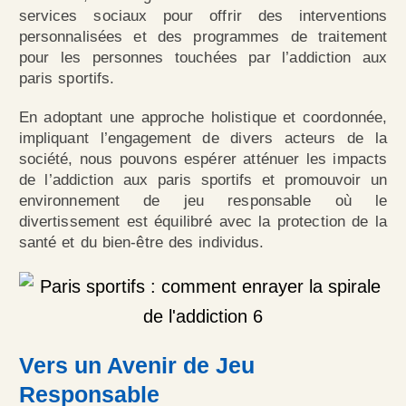
services sociaux pour offrir des interventions
personnalisées et des programmes de traitement
pour les personnes touchées par l’addiction aux
paris sportifs.
En adoptant une approche holistique et coordonnée,
impliquant l’engagement de divers acteurs de la
société, nous pouvons espérer atténuer les impacts
de l’addiction aux paris sportifs et promouvoir un
environnement de jeu responsable où le
divertissement est équilibré avec la protection de la
santé et du bien-être des individus.
Vers un Avenir de Jeu
Responsable