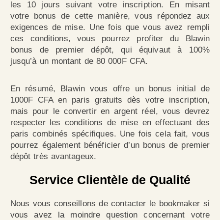
les 10 jours suivant votre inscription. En misant
votre bonus de cette manière, vous répondez aux
exigences de mise. Une fois que vous avez rempli
ces conditions, vous pourrez profiter du Blawin
bonus de premier dépôt, qui équivaut à 100%
jusqu’à un montant de 80 000F CFA.
En résumé, Blawin vous offre un bonus initial de
1000F CFA en paris gratuits dès votre inscription,
mais pour le convertir en argent réel, vous devrez
respecter les conditions de mise en effectuant des
paris combinés spécifiques. Une fois cela fait, vous
pourrez également bénéficier d’un bonus de premier
dépôt très avantageux.
Service Clientèle de Qualité
Nous vous conseillons de contacter le bookmaker si
vous avez la moindre question concernant votre