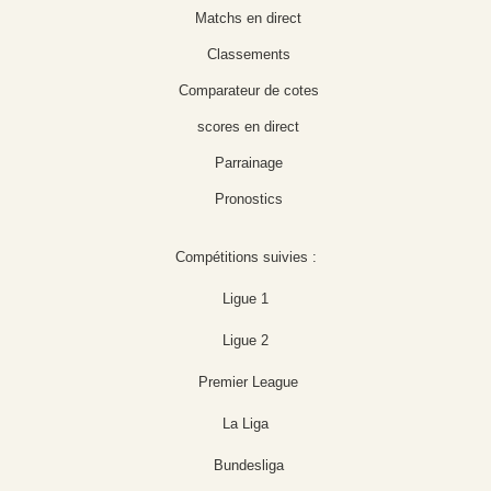
Matchs en direct
Classements
Comparateur de cotes
scores en direct
Parrainage
Pronostics
Compétitions suivies :
Ligue 1
Ligue 2
Premier League
La Liga
Bundesliga