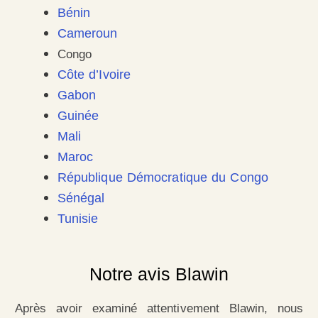
Bénin
Cameroun
Congo
Côte d’Ivoire
Gabon
Guinée
Mali
Maroc
République Démocratique du Congo
Sénégal
Tunisie
Notre avis Blawin
Après avoir examiné attentivement Blawin, nous