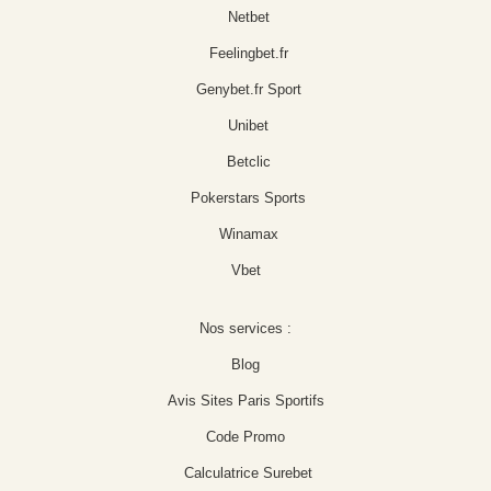
Netbet
Feelingbet.fr
Genybet.fr Sport
Unibet
Betclic
Pokerstars Sports
Winamax
Vbet
Nos services :
Blog
Avis Sites Paris Sportifs
Code Promo
Calculatrice Surebet