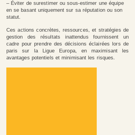
– Éviter de surestimer ou sous-estimer une équipe
en se basant uniquement sur sa réputation ou son
statut.
Ces actions concrètes, ressources, et stratégies de
gestion des résultats inattendus fournissent un
cadre pour prendre des décisions éclairées lors de
paris sur la Ligue Europa, en maximisant les
avantages potentiels et minimisant les risques.