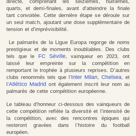
directe, comprenant les seizièmes, huitièmes,
quarts, et demi-finales, avant d’atteindre la finale
tant convoitée.
Cette dernière étape se déroule sur
un seul match, ajoutant une dose supplémentaire de
tension et d’imprévisibilité.
Le palmarès de la Ligue Europa regorge de noms
prestigieux et de moments inoubliables. Des clubs
FC Séville
tels que le
, vainqueur en 2023, ont
laissé leur empreinte sur la compétition en
remportant le trophée à plusieurs reprises. D’autres
Inter Milan
Chelsea
clubs renommés tels que l’
,
, et
Atlético Madrid
l’
ont également inscrit leur nom au
palmarès de cette compétition européenne.
Le tableau d’honneur ci-dessous des vainqueurs de
cette compétition reflète la diversité et l’intensité de
la compétition, avec des rencontres épiques qui
resteront gravées dans l’histoire du football
européen.