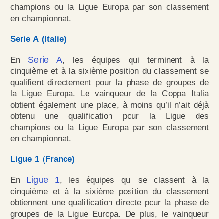
champions ou la Ligue Europa par son classement
en championnat.
Serie A (Italie)
Serie A
En
, les équipes qui terminent à la
cinquième et à la sixième position du classement se
qualifient directement pour la phase de groupes de
la Ligue Europa. Le vainqueur de la Coppa Italia
obtient également une place, à moins qu’il n’ait déjà
obtenu une qualification pour la Ligue des
champions ou la Ligue Europa par son classement
en championnat.
Ligue 1 (France)
Ligue 1
En
, les équipes qui se classent à la
cinquième et à la sixième position du classement
obtiennent une qualification directe pour la phase de
groupes de la Ligue Europa. De plus, le vainqueur