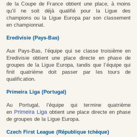
de la Coupe de France obtient une place, à moins
qu’il ne soit déjà qualifié pour la Ligue des
champions ou la Ligue Europa par son classement
en championnat.
Eredivisie (Pays-Bas)
Aux Pays-Bas, l’équipe qui se classe troisième en
Eredivisie obtient une place directe en phase de
groupes de la Ligue Europa, tandis que l’équipe qui
finit quatrième doit passer par les tours de
qualification.
Primeira Liga (Portugal)
Au Portugal, l’équipe qui termine quatrième
Primeira Liga
en
obtient une place directe en phase
de groupes de la Ligue Europa.
Czech First League (République tchèque)