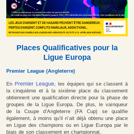
Places Qualificatives pour la
Ligue Europa
Premier League (Angleterre)
Premier League
En
, les équipes qui se classent à
la cinquième et à la sixième place du classement
obtiennent une qualification directe pour la phase de
groupes de la Ligue Europa. De plus, le vainqueur
de la Coupe d’Angleterre (FA Cup) se qualifie
également, à moins qu’il n’ait déjà obtenu une place
en Ligue des champions ou en Ligue Europa par le
biais de son classement en championnat.