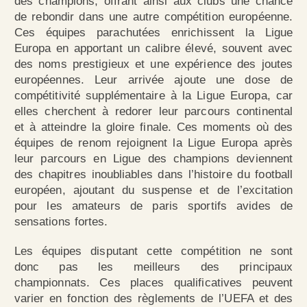
des champions, offrant ainsi aux clubs une chance
de rebondir dans une autre compétition européenne.
Ces équipes parachutées enrichissent la Ligue
Europa en apportant un calibre élevé, souvent avec
des noms prestigieux et une expérience des joutes
européennes. Leur arrivée ajoute une dose de
compétitivité supplémentaire à la Ligue Europa, car
elles cherchent à redorer leur parcours continental
et à atteindre la gloire finale. Ces moments où des
équipes de renom rejoignent la Ligue Europa après
leur parcours en Ligue des champions deviennent
des chapitres inoubliables dans l’histoire du football
européen, ajoutant du suspense et de l’excitation
pour les amateurs de paris sportifs avides de
sensations fortes.
Les équipes disputant cette compétition ne sont
donc pas les meilleurs des principaux
championnats. Ces places qualificatives peuvent
varier en fonction des règlements de l’UEFA et des