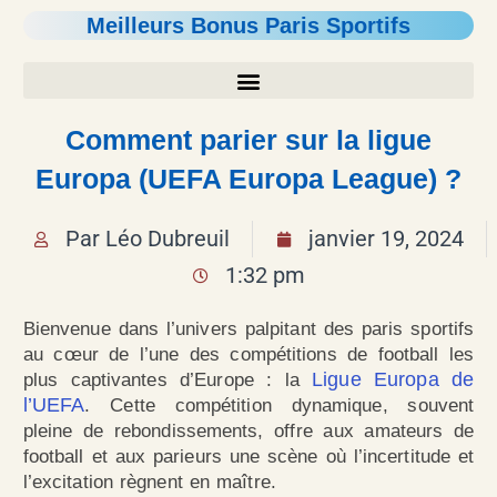
Aller
Meilleurs Bonus Paris Sportifs
au
contenu
Comment parier sur la ligue
Europa (UEFA Europa League) ?
Par
Léo Dubreuil
janvier 19, 2024
1:32 pm
Bienvenue dans l’univers palpitant des paris sportifs
au cœur de l’une des compétitions de football les
Ligue Europa de
plus captivantes d’Europe : la
l’UEFA
. Cette compétition dynamique, souvent
pleine de rebondissements, offre aux amateurs de
football et aux parieurs une scène où l’incertitude et
l’excitation règnent en maître.