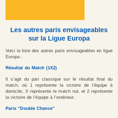
Les autres paris envisageables
sur la Ligue Europa
Voici la liste des autres paris envisageables en ligue
Europa :
Résultat du Match (1X2)
Il s’agit du pari classique sur le résultat final du
match, où 1 représente la victoire de l’équipe à
domicile, X représente le match nul, et 2 représente
la victoire de l’équipe à l’extérieur.
Paris "Double Chance"