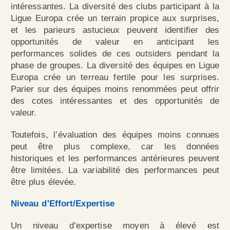
intéressantes. La diversité des clubs participant à la
Ligue Europa crée un terrain propice aux surprises,
et les parieurs astucieux peuvent identifier des
opportunités de valeur en anticipant les
performances solides de ces outsiders pendant la
phase de groupes. La diversité des équipes en Ligue
Europa crée un terreau fertile pour les surprises.
Parier sur des équipes moins renommées peut offrir
des cotes intéressantes et des opportunités de
valeur.
Toutefois, l’évaluation des équipes moins connues
peut être plus complexe, car les données
historiques et les performances antérieures peuvent
être limitées. La variabilité des performances peut
être plus élevée.
Niveau d'Effort/Expertise
Un niveau d’expertise moyen à élevé est