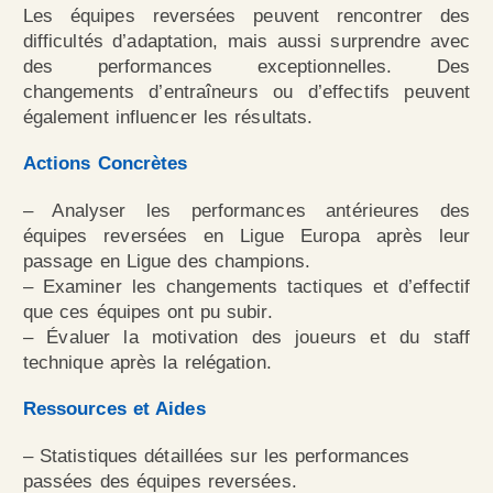
Les équipes reversées peuvent rencontrer des
difficultés d’adaptation, mais aussi surprendre avec
des performances exceptionnelles. Des
changements d’entraîneurs ou d’effectifs peuvent
également influencer les résultats.
Actions Concrètes
– Analyser les performances antérieures des
équipes reversées en Ligue Europa après leur
passage en Ligue des champions.
– Examiner les changements tactiques et d’effectif
que ces équipes ont pu subir.
– Évaluer la motivation des joueurs et du staff
technique après la relégation.
Ressources et Aides
– Statistiques détaillées sur les performances
passées des équipes reversées.