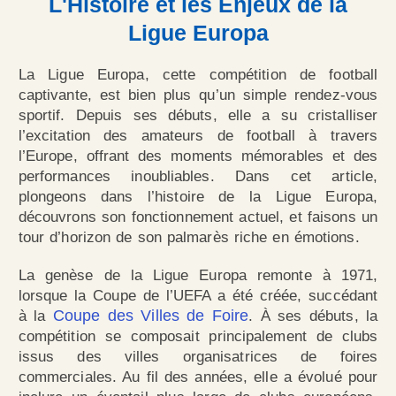
L'Histoire et les Enjeux de la
Ligue Europa
La Ligue Europa, cette compétition de football
captivante, est bien plus qu’un simple rendez-vous
sportif. Depuis ses débuts, elle a su cristalliser
l’excitation des amateurs de football à travers
l’Europe, offrant des moments mémorables et des
performances inoubliables. Dans cet article,
plongeons dans l’histoire de la Ligue Europa,
découvrons son fonctionnement actuel, et faisons un
tour d’horizon de son palmarès riche en émotions.
La genèse de la Ligue Europa remonte à 1971,
lorsque la Coupe de l’UEFA a été créée, succédant
Coupe des Villes de Foire
à la
. À ses débuts, la
compétition se composait principalement de clubs
issus des villes organisatrices de foires
commerciales. Au fil des années, elle a évolué pour