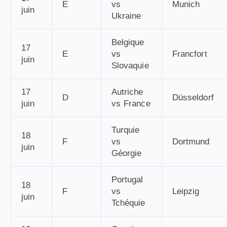
E
vs
Munich
juin
Ukraine
Belgique
17
E
vs
Francfort
juin
Slovaquie
17
Autriche
D
Düsseldorf
juin
vs France
Turquie
18
F
vs
Dortmund
juin
Géorgie
Portugal
18
F
vs
Leipzig
juin
Tchéquie