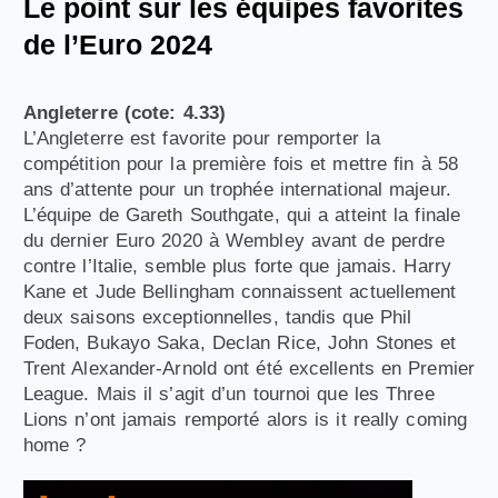
Le point sur les équipes favorites
de l’Euro 2024
Angleterre (cote: 4.33)
L’Angleterre est favorite pour remporter la
compétition pour la première fois et mettre fin à 58
ans d’attente pour un trophée international majeur.
L’équipe de Gareth Southgate, qui a atteint la finale
du dernier Euro 2020 à Wembley avant de perdre
contre l’Italie, semble plus forte que jamais. Harry
Kane et Jude Bellingham connaissent actuellement
deux saisons exceptionnelles, tandis que Phil
Foden, Bukayo Saka, Declan Rice, John Stones et
Trent Alexander-Arnold ont été excellents en Premier
League. Mais il s’agit d’un tournoi que les Three
Lions n’ont jamais remporté alors is it really coming
home ?