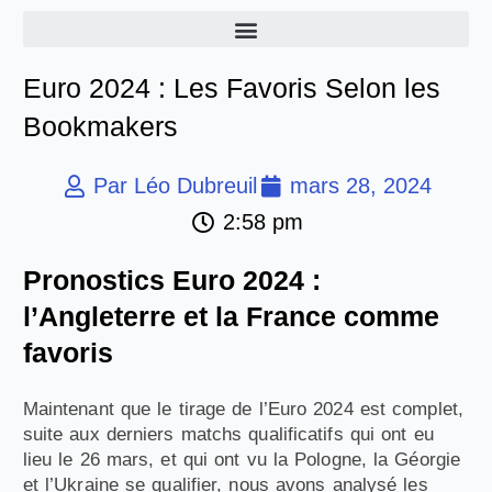
Aller
au
Euro 2024 : Les Favoris Selon les
contenu
Bookmakers
Par
Léo Dubreuil
mars 28, 2024
2:58 pm
Pronostics Euro 2024 :
l’Angleterre et la France comme
favoris
Maintenant que le tirage de l’Euro 2024 est complet,
suite aux derniers matchs qualificatifs qui ont eu
lieu le 26 mars, et qui ont vu la Pologne, la Géorgie
et l’Ukraine se qualifier, nous avons analysé les