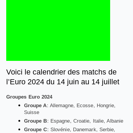
Voici le calendrier des matchs de
l’Euro 2024 du 14 juin au 14 juillet
Groupes Euro 2024
Groupe A
: Allemagne, Ecosse, Hongrie,
Suisse
Groupe B
: Espagne, Croatie, Italie, Albanie
Groupe C
: Slovénie, Danemark, Serbie,