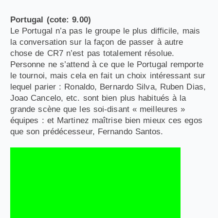
Portugal (cote: 9.00)
Le Portugal n’a pas le groupe le plus difficile, mais
la conversation sur la façon de passer à autre
chose de CR7 n’est pas totalement résolue.
Personne ne s’attend à ce que le Portugal remporte
le tournoi, mais cela en fait un choix intéressant sur
lequel parier : Ronaldo, Bernardo Silva, Ruben Dias,
Joao Cancelo, etc. sont bien plus habitués à la
grande scène que les soi-disant « meilleures »
équipes : et Martinez maîtrise bien mieux ces egos
que son prédécesseur, Fernando Santos.