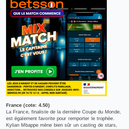
France (cote: 4.50)
La France, finaliste de la dernière Coupe du Monde,
est également favorite pour remporter le trophée.
Kylian Mbappe mène bien sûr un casting de stars,