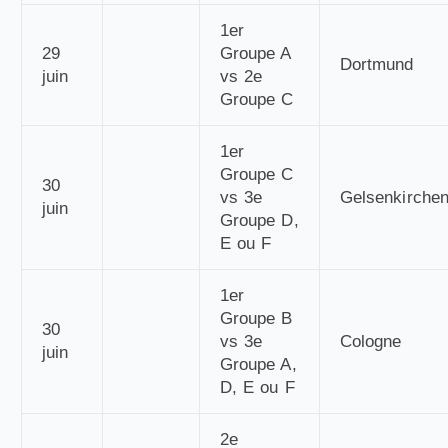
1er
29
Groupe A
Dortmund
juin
vs 2e
Groupe C
1er
Groupe C
30
vs 3e
Gelsenkirche
juin
Groupe D,
E ou F
1er
Groupe B
30
vs 3e
Cologne
juin
Groupe A,
D, E ou F
2e