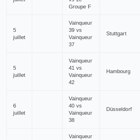
Groupe F
Vainqueur
5
39 vs
Stuttgart
juillet
Vainqueur
37
Vainqueur
5
41 vs
Hambourg
juillet
Vainqueur
42
Vainqueur
6
40 vs
Düsseldorf
juillet
Vainqueur
38
Vainqueur