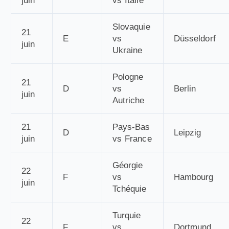
juin
vs Italie
Slovaquie
21
E
vs
Düsseldorf
juin
Ukraine
Pologne
21
D
vs
Berlin
juin
Autriche
21
Pays-Bas
D
Leipzig
juin
vs France
Géorgie
22
F
vs
Hambourg
juin
Tchéquie
Turquie
22
F
vs
Dortmund