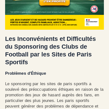
Les Inconvénients et Difficultés
du Sponsoring des Clubs de
Football par les Sites de Paris
Sportifs
Problèmes d'Éthique
Le sponsoring par les sites de paris sportifs a
soulevé des préoccupations éthiques en raison de la
promotion des jeux de hasard auprès des fans, en
particulier des plus jeunes. Les paris sportifs
peuvent générer des problèmes de dépendance et