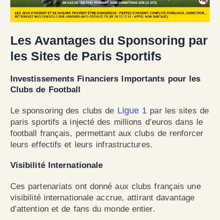
Les Avantages du Sponsoring par
les Sites de Paris Sportifs
Investissements Financiers Importants pour les
Clubs de Football
Ligue 1
Le sponsoring des clubs de
par les sites de
paris sportifs a injecté des millions d’euros dans le
football français, permettant aux clubs de renforcer
leurs effectifs et leurs infrastructures.
Visibilité Internationale
Ces partenariats ont donné aux clubs français une
visibilité internationale accrue, attirant davantage
d’attention et de fans du monde entier.