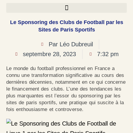
Aller
au
Le Sponsoring des Clubs de Football par les
contenu
Sites de Paris Sportifs
Par
Léo Dubreuil
septembre 28, 2023
7:32 pm
Le monde du football professionnel en France a
connu une transformation significative au cours des
dernières décennies, notamment en ce qui concerne
le financement des clubs. L’une des tendances les
plus marquantes est l’essor du sponsoring par les
sites de paris sportifs, une pratique qui suscite à la
fois enthousiasme et controverse.