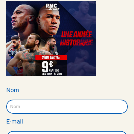
Nom
E-mail