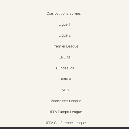
Compétitions suivies :
Ligue 1
Ligue 2
Premier League
La Liga
Bundesliga
Serie A
MLS
Champions League
UEFA Europa League
UEFA Conference League