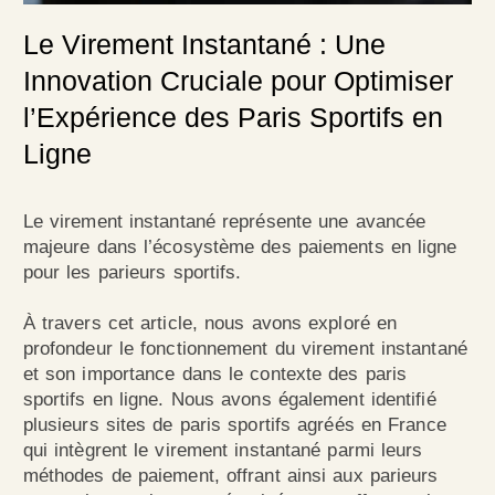
Le Virement Instantané : Une
Innovation Cruciale pour Optimiser
l’Expérience des Paris Sportifs en
Ligne
Le virement instantané représente une avancée
majeure dans l’écosystème des paiements en ligne
pour les parieurs sportifs.
À travers cet article, nous avons exploré en
profondeur le fonctionnement du virement instantané
et son importance dans le contexte des paris
sportifs en ligne. Nous avons également identifié
plusieurs sites de paris sportifs agréés en France
qui intègrent le virement instantané parmi leurs
méthodes de paiement, offrant ainsi aux parieurs