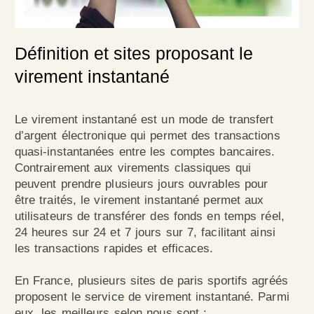
Définition et sites proposant le
virement instantané
Le virement instantané est un mode de transfert
d’argent électronique qui permet des transactions
quasi-instantanées entre les comptes bancaires.
Contrairement aux virements classiques qui
peuvent prendre plusieurs jours ouvrables pour
être traités, le virement instantané permet aux
utilisateurs de transférer des fonds en temps réel,
24 heures sur 24 et 7 jours sur 7, facilitant ainsi
les transactions rapides et efficaces.
En France, plusieurs sites de paris sportifs agréés
proposent le service de virement instantané. Parmi
eux, les meilleurs selon nous sont :