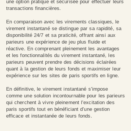
une option pratique et sécurisée pour effectuer leurs
transactions financières.
En comparaison avec les virements classiques, le
virement instantané se distingue par sa rapidité, sa
disponibilité 24/7 et sa praticité, offrant ainsi aux
parieurs une expérience de jeu plus fluide et
réactive. En comprenant pleinement les avantages
et les fonctionnalités du virement instantané, les
parieurs peuvent prendre des décisions éclairées
quant à la gestion de leurs fonds et maximiser leur
expérience sur les sites de paris sportifs en ligne.
En définitive, le virement instantané s’impose
comme une solution incontournable pour les parieurs
qui cherchent à vivre pleinement l’excitation des
paris sportifs tout en bénéficiant d’une gestion
efficace et instantanée de leurs fonds.