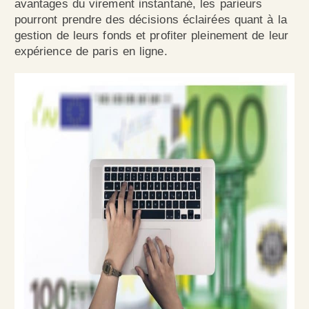
avantages du virement instantané, les parieurs
pourront prendre des décisions éclairées quant à la
gestion de leurs fonds et profiter pleinement de leur
expérience de paris en ligne.