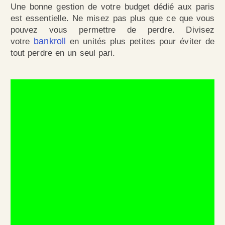
Une bonne gestion de votre budget dédié aux paris
est essentielle. Ne misez pas plus que ce que vous
pouvez vous permettre de perdre. Divisez
bankroll
votre
en unités plus petites pour éviter de
tout perdre en un seul pari.