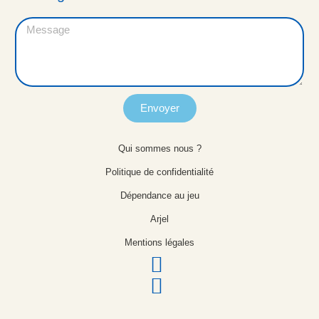
Envoyer
Qui sommes nous ?
Politique de confidentialité
Dépendance au jeu
Arjel
Mentions légales