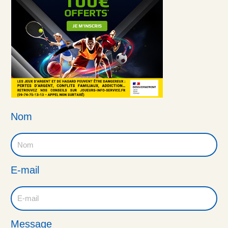
Nom
E-mail
Message