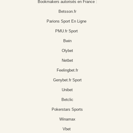
Bookmakers autorisés en France :
Betsson.fr
Parions Sport En Ligne
PMU.fr Sport
Bwin
Olybet
Netbet
Feelingbet.fr
Genybet.fr Sport
Unibet
Betclic
Pokerstars Sports
Winamax
Vbet