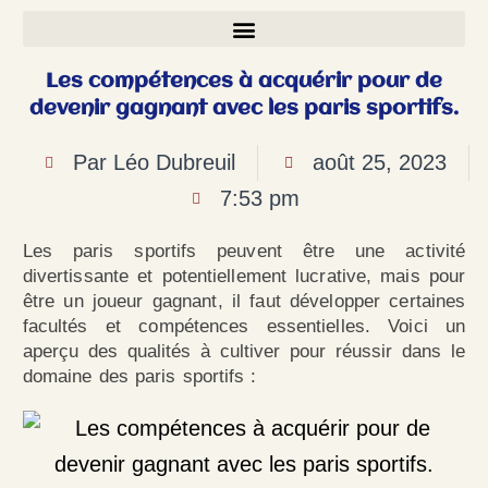
Aller
au
Les compétences à acquérir pour de
contenu
devenir gagnant avec les paris sportifs.
Par
Léo Dubreuil
août 25, 2023
7:53 pm
Les paris sportifs peuvent être une activité
divertissante et potentiellement lucrative, mais pour
être un joueur gagnant, il faut développer certaines
facultés et compétences essentielles. Voici un
aperçu des qualités à cultiver pour réussir dans le
domaine des paris sportifs :