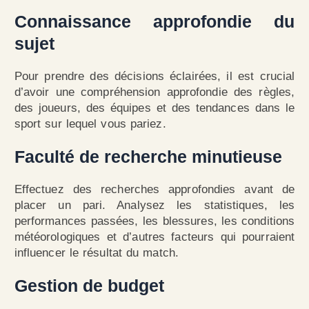
Connaissance approfondie du
sujet
Pour prendre des décisions éclairées, il est crucial
d’avoir une compréhension approfondie des règles,
des joueurs, des équipes et des tendances dans le
sport sur lequel vous pariez.
Faculté de recherche minutieuse
Effectuez des recherches approfondies avant de
placer un pari. Analysez les statistiques, les
performances passées, les blessures, les conditions
météorologiques et d’autres facteurs qui pourraient
influencer le résultat du match.
Gestion de budget