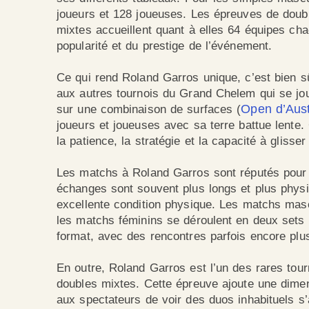
joueurs et 128 joueuses. Les épreuves de dou
mixtes accueillent quant à elles 64 équipes cha
popularité et du prestige de l’événement.
Ce qui rend Roland Garros unique, c’est bien sû
aux autres tournois du Grand Chelem qui se jo
Open d’Aust
sur une combinaison de surfaces (
joueurs et joueuses avec sa terre battue lente.
la patience, la stratégie et la capacité à glisser
Les matchs à Roland Garros sont réputés pour le
échanges sont souvent plus longs et plus phys
excellente condition physique. Les matchs masc
les matchs féminins se déroulent en deux sets
format, avec des rencontres parfois encore plu
En outre, Roland Garros est l’un des rares to
doubles mixtes. Cette épreuve ajoute une dimen
aux spectateurs de voir des duos inhabituels s’a