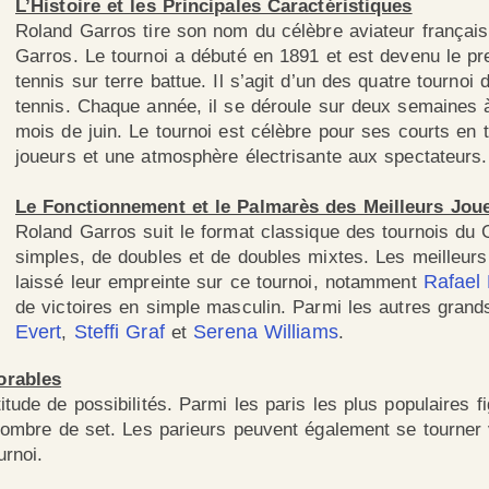
L’Histoire et les Principales Caractéristiques
Roland Garros tire son nom du célèbre aviateur frança
Garros. Le tournoi a débuté en 1891 et est devenu le pr
tennis sur terre battue. Il s’agit d’un des quatre tourn
tennis. Chaque année, il se déroule sur deux semaines à
mois de juin. Le tournoi est célèbre pour ses courts en t
joueurs et une atmosphère électrisante aux spectateurs.
Le Fonctionnement et le Palmarès des Meilleurs Jou
Roland Garros suit le format classique des tournois d
simples, de doubles et de doubles mixtes. Les meilleurs 
Rafael
laissé leur empreinte sur ce tournoi, notamment
de victoires en simple masculin. Parmi les autres gran
Evert
Steffi Graf
Serena Williams
,
et
.
orables
tude de possibilités. Parmi les paris les plus populaires 
 nombre de set. Les parieurs peuvent également se tourner v
urnoi.