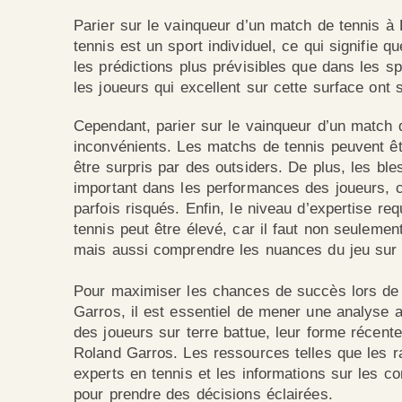
Parier sur le vainqueur d’un match de tennis à 
tennis est un sport individuel, ce qui signifie 
les prédictions plus prévisibles que dans les sp
les joueurs qui excellent sur cette surface ont 
Cependant, parier sur le vainqueur d’un match 
inconvénients. Les matchs de tennis peuvent êt
être surpris par des outsiders. De plus, les ble
important dans les performances des joueurs, c
parfois risqués. Enfin, le niveau d’expertise req
tennis peut être élevé, car il faut non seulement
mais aussi comprendre les nuances du jeu sur t
Pour maximiser les chances de succès lors de 
Garros, il est essentiel de mener une analyse a
des joueurs sur terre battue, leur forme récent
Roland Garros. Les ressources telles que les 
experts en tennis et les informations sur les c
pour prendre des décisions éclairées.