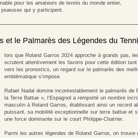
nable pour les amateurs de tennis du monde entier,
 joueuses qui y participent.
is et le Palmarès des Légendes du Tenn
lors que Roland Garros 2024 approche à grands pas, le
scrutent attentivement les favoris pour cette édition tan
vers les pronostics, un regard sur le palmarès des meille
emblématique s’impose.
Rafael Nadal domine incontestablement le palmarès de
la Terre Battue », l’Espagnol a remporté un nombre incro
masculin à Roland Garros, établissant ainsi un record ab
puissant, sa mobilité exceptionnelle sur terre battue et s
une force dominante sur le court Philippe-Chatrier.
Parmi les autres légendes de Roland Garros, on trouve d