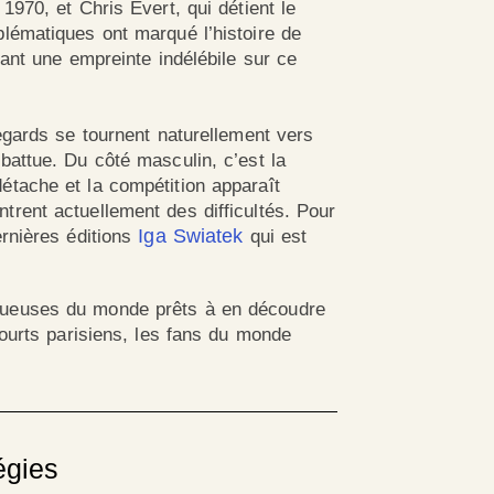
1970, et Chris Evert, qui détient le
blématiques ont marqué l’histoire de
sant une empreinte indélébile sur ce
regards se tournent naturellement vers
battue. Du côté masculin, c’est la
étache et la compétition apparaît
trent actuellement des difficultés. Pour
Iga Swiatek
ernières éditions
qui est
joueuses du monde prêts à en découdre
courts parisiens, les fans du monde
égies