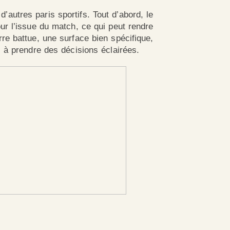
autres paris sportifs. Tout d’abord, le
our l’issue du match, ce qui peut rendre
rre battue, une surface bien spécifique,
s à prendre des décisions éclairées.