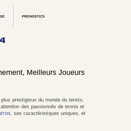
AGE
PRONOSTICS
24
nnement, Meilleurs Joueurs
plus prestigieux du monde du tennis.
’attention des passionnés de tennis et
arros
, ses caractéristiques uniques, et