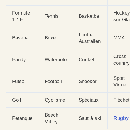
Formule
Hocke
Tennis
Basketball
1 / E
sur Gl
Football
Baseball
Boxe
MMA
Australien
Cross-
Bandy
Waterpolo
Cricket
country
Sport
Futsal
Football
Snooker
Virtuel
Golf
Cyclisme
Spéciaux
Fléchet
Beach
Rugby
Pétanque
Saut à ski
Volley