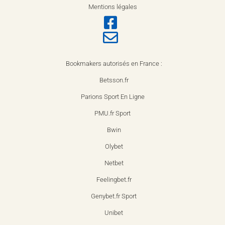
Mentions légales
Bookmakers autorisés en France :
Betsson.fr
Parions Sport En Ligne
PMU.fr Sport
Bwin
Olybet
Netbet
Feelingbet.fr
Genybet.fr Sport
Unibet