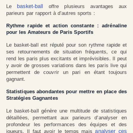
basket-ball
Le
offre plusieurs avantages aux
parieurs par rapport à d’autres sports :
Rythme rapide et action constante : adrénaline
pour les Amateurs de Paris Sportifs
Le basket-ball est réputé pour son rythme rapide et
ses retournements de situation fréquents, ce qui
rend les paris plus excitants et imprévisibles. Il peut
y avoir de grosses variations dans les paris live qui
permettent de couvrir un pari en étant toujours
gagnant.
Statistiques abondantes pour mettre en place des
Stratégies Gagnantes
Le basket-ball génère une multitude de statistiques
détaillées, permettant aux parieurs d’analyser en
profondeur les performances des équipes et des
analyser ces
joueurs. Il faut avoir le temps mais