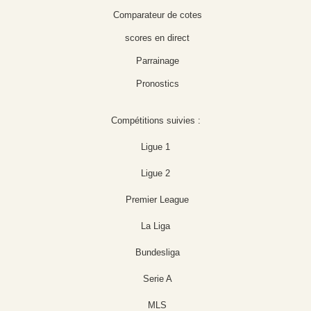
Comparateur de cotes
scores en direct
Parrainage
Pronostics
Compétitions suivies :
Ligue 1
Ligue 2
Premier League
La Liga
Bundesliga
Serie A
MLS