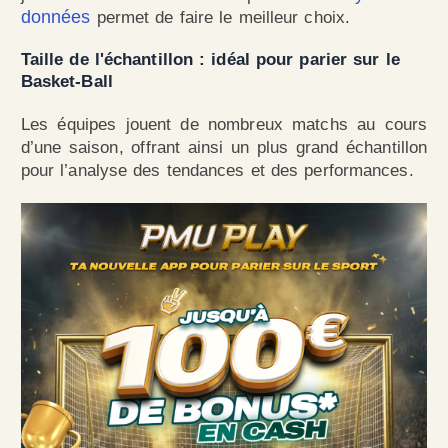
données
permet de faire le meilleur choix.
Taille de l'échantillon : idéal pour parier sur le
Basket-Ball
Les équipes jouent de nombreux matchs au cours
d’une saison, offrant ainsi un plus grand échantillon
pour l’analyse des tendances et des performances.