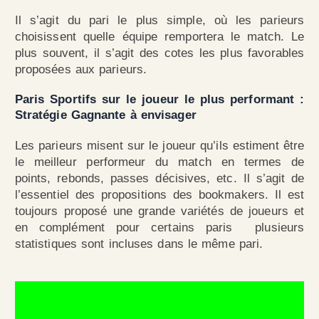
Il s’agit du pari le plus simple, où les parieurs
choisissent quelle équipe remportera le match. Le
plus souvent, il s’agit des cotes les plus favorables
proposées aux parieurs.
Paris Sportifs sur le joueur le plus performant :
Stratégie Gagnante à envisager
Les parieurs misent sur le joueur qu’ils estiment être
le meilleur performeur du match en termes de
points, rebonds, passes décisives, etc. Il s’agit de
l’essentiel des propositions des bookmakers. Il est
toujours proposé une grande variétés de joueurs et
en complément pour certains paris plusieurs
statistiques sont incluses dans le même pari.