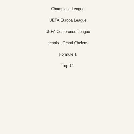
Champions League
UEFA Europa League
UEFA Conference League
tennis - Grand Chelem
Formule 1
Top 14