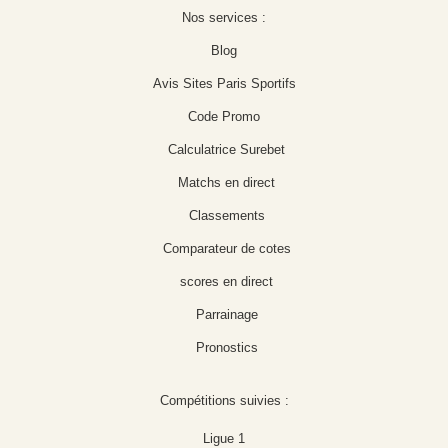
Nos services :
Blog
Avis Sites Paris Sportifs
Code Promo
Calculatrice Surebet
Matchs en direct
Classements
Comparateur de cotes
scores en direct
Parrainage
Pronostics
Compétitions suivies :
Ligue 1