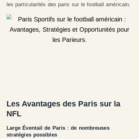
les particularités des paris sur le football américain.
Les Avantages des Paris sur la
NFL
Large Éventail de Paris : de nombreuses
stratégies possibles