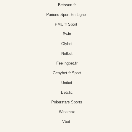
Betsson.fr
Parions Sport En Ligne
PMU.fr Sport
Bwin
Olybet
Netbet
Feelingbet.fr
Genybet.fr Sport
Unibet
Betclic
Pokerstars Sports
Winamax
Vbet