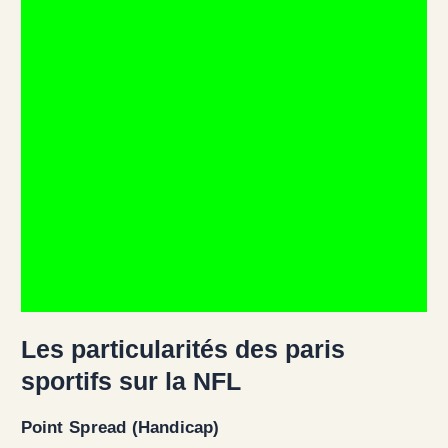
Les particularités des paris
sportifs sur la NFL
Point Spread (Handicap)