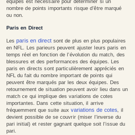
équipes est nécessaire pour déterminer si un
nombre de points importants risque d’être marqué
ou non.
Paris en Direct
paris en direct
Les
sont de plus en plus populaires
en NFL. Les parieurs peuvent ajuster leurs paris en
temps réel en fonction de l’évolution du match, des
blessures et des performances des équipes. Les
paris en directs sont particulièrement appréciés en
NFL du fait du nombre important de points qui
peuvent être marqués par les deux équipes. Des
retournement de situation peuvent avoir lieu dans un
match ce qui implique des variations de cotes
importantes. Dans cette situation, il arrive
variations de cotes
fréquemment que suite aux
, il
devient possible de se couvrir (miser l’inverse du
pari initial) et rester gagnant quelque soit l’issue du
pari.