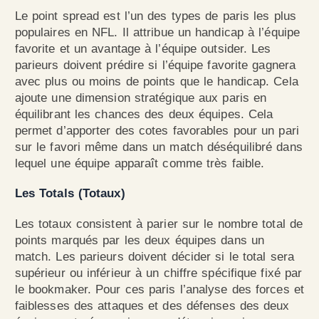
Le point spread est l’un des types de paris les plus
populaires en NFL. Il attribue un handicap à l’équipe
favorite et un avantage à l’équipe outsider. Les
parieurs doivent prédire si l’équipe favorite gagnera
avec plus ou moins de points que le handicap. Cela
ajoute une dimension stratégique aux paris en
équilibrant les chances des deux équipes. Cela
permet d’apporter des cotes favorables pour un pari
sur le favori même dans un match déséquilibré dans
lequel une équipe apparaît comme très faible.
Les Totals (Totaux)
Les totaux consistent à parier sur le nombre total de
points marqués par les deux équipes dans un
match. Les parieurs doivent décider si le total sera
supérieur ou inférieur à un chiffre spécifique fixé par
le bookmaker. Pour ces paris l’analyse des forces et
faiblesses des attaques et des défenses des deux