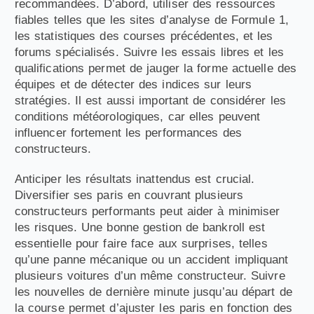
recommandées. D’abord, utiliser des ressources
fiables telles que les sites d’analyse de Formule 1,
les statistiques des courses précédentes, et les
forums spécialisés. Suivre les essais libres et les
qualifications permet de jauger la forme actuelle des
équipes et de détecter des indices sur leurs
stratégies. Il est aussi important de considérer les
conditions météorologiques, car elles peuvent
influencer fortement les performances des
constructeurs.
Anticiper les résultats inattendus est crucial.
Diversifier ses paris en couvrant plusieurs
constructeurs performants peut aider à minimiser
les risques. Une bonne gestion de bankroll est
essentielle pour faire face aux surprises, telles
qu’une panne mécanique ou un accident impliquant
plusieurs voitures d’un même constructeur. Suivre
les nouvelles de dernière minute jusqu’au départ de
la course permet d’ajuster les paris en fonction des