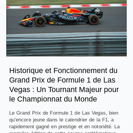
Historique et Fonctionnement du
Grand Prix de Formule 1 de Las
Vegas : Un Tournant Majeur pour
le Championnat du Monde
Le Grand Prix de Formule 1 de Las Vegas, bien
qu’encore jeune dans le calendrier de la F1, a
rapidement gagné en prestige et en notoriété. La