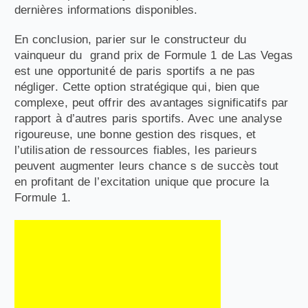
dernières informations disponibles.
En conclusion, parier sur le constructeur du
vainqueur du grand prix de Formule 1 de Las Vegas
est une opportunité de paris sportifs a ne pas
négliger. Cette option stratégique qui, bien que
complexe, peut offrir des avantages significatifs par
rapport à d’autres paris sportifs. Avec une analyse
rigoureuse, une bonne gestion des risques, et
l’utilisation de ressources fiables, les parieurs
peuvent augmenter leurs chance s de succès tout
en profitant de l’excitation unique que procure la
Formule 1.