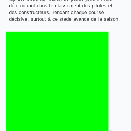
déterminant dans le classement des pilotes et
des constructeurs, rendant chaque course
décisive, surtout à ce stade avancé de la saison.