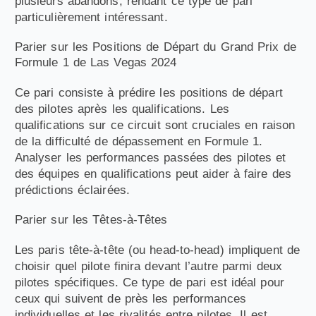
plusieurs abandons, rendant ce type de pari
particulièrement intéressant.
Parier sur les Positions de Départ du Grand Prix de
Formule 1 de Las Vegas 2024
Ce pari consiste à prédire les positions de départ
des pilotes après les qualifications. Les
qualifications sur ce circuit sont cruciales en raison
de la difficulté de dépassement en Formule 1.
Analyser les performances passées des pilotes et
des équipes en qualifications peut aider à faire des
prédictions éclairées.
Parier sur les Têtes-à-Têtes
Les paris tête-à-tête (ou head-to-head) impliquent de
choisir quel pilote finira devant l’autre parmi deux
pilotes spécifiques. Ce type de pari est idéal pour
ceux qui suivent de près les performances
individuelles et les rivalités entre pilotes. Il est