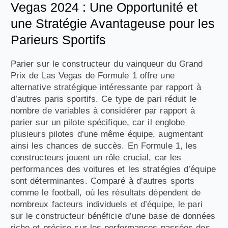
Vegas 2024 : Une Opportunité et
une Stratégie Avantageuse pour les
Parieurs Sportifs
Parier sur le constructeur du vainqueur du Grand
Prix de Las Vegas de Formule 1 offre une
alternative stratégique intéressante par rapport à
d’autres paris sportifs. Ce type de pari réduit le
nombre de variables à considérer par rapport à
parier sur un pilote spécifique, car il englobe
plusieurs pilotes d’une même équipe, augmentant
ainsi les chances de succès. En Formule 1, les
constructeurs jouent un rôle crucial, car les
performances des voitures et les stratégies d’équipe
sont déterminantes. Comparé à d’autres sports
comme le football, où les résultats dépendent de
nombreux facteurs individuels et d’équipe, le pari
sur le constructeur bénéficie d’une base de données
riche et précise sur les performances passées des