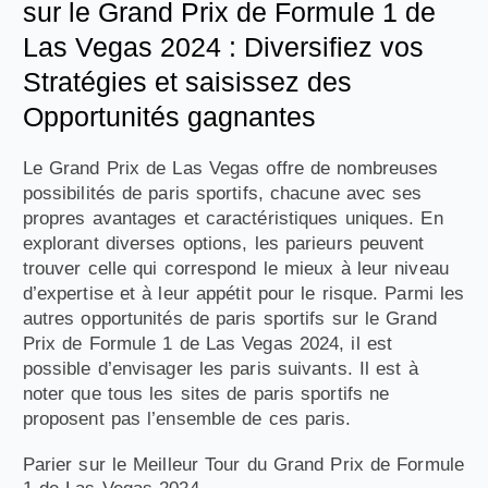
sur le Grand Prix de Formule 1 de
Las Vegas 2024 : Diversifiez vos
Stratégies et saisissez des
Opportunités gagnantes
Le Grand Prix de Las Vegas offre de nombreuses
possibilités de paris sportifs, chacune avec ses
propres avantages et caractéristiques uniques. En
explorant diverses options, les parieurs peuvent
trouver celle qui correspond le mieux à leur niveau
d’expertise et à leur appétit pour le risque. Parmi les
autres opportunités de paris sportifs sur le Grand
Prix de Formule 1 de Las Vegas 2024, il est
possible d’envisager les paris suivants. Il est à
noter que tous les sites de paris sportifs ne
proposent pas l’ensemble de ces paris.
Parier sur le Meilleur Tour du Grand Prix de Formule