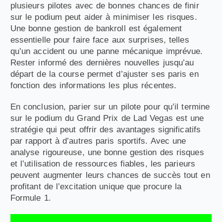
plusieurs pilotes avec de bonnes chances de finir
sur le podium peut aider à minimiser les risques.
Une bonne gestion de bankroll est également
essentielle pour faire face aux surprises, telles
qu’un accident ou une panne mécanique imprévue.
Rester informé des dernières nouvelles jusqu’au
départ de la course permet d’ajuster ses paris en
fonction des informations les plus récentes.
En conclusion, parier sur un pilote pour qu’il termine
sur le podium du Grand Prix de Lad Vegas est une
stratégie qui peut offrir des avantages significatifs
par rapport à d’autres paris sportifs. Avec une
analyse rigoureuse, une bonne gestion des risques
et l’utilisation de ressources fiables, les parieurs
peuvent augmenter leurs chances de succès tout en
profitant de l’excitation unique que procure la
Formule 1.