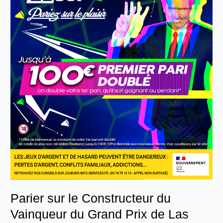
Parier sur le Constructeur du
Vainqueur du Grand Prix de Las