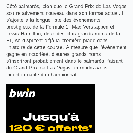
Côté palmarès, bien que le Grand Prix de Las Vegas
soit relativement nouveau dans son format actuel, il
s’ajoute à la longue liste des événements
prestigieux de la Formule 1. Max Verstappen et
Lewis Hamilton, deux des plus grands noms de la
F1, se disputent déjà la première place dans
l’histoire de cette course. À mesure que l’événement
gagne en notoriété, d’autres grands noms
s’inscriront probablement dans le palmarès, faisant
du Grand Prix de Las Vegas un rendez-vous
incontournable du championnat.