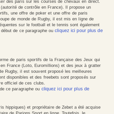
r des paris sur les courses de chevaux en direct.
(autorité de contrôle en France). Il propose un
rtifs, une offre de poker et une offre de paris
coupe de monde de Rugby, il est mis en ligne de
uentes sur le football et le tennis sont également
cliquez ici pour plus de
u début de ce paragraphe ou
eforme de paris sportifs de la Française des Jeux qui
ie en France (Loto, Euromillions) et des jeux à gratter
e Rugby, il est souvent proposé les meilleures
t disponibles et des freebets sont proposés sur
e officiel de ces clubs.
cliquez ici pour plus de
 de ce paragraphe ou
ris hippiques) et propriétaire de Zebet a été acquise
ire de Parions Sport en ligne. Toutefois, le