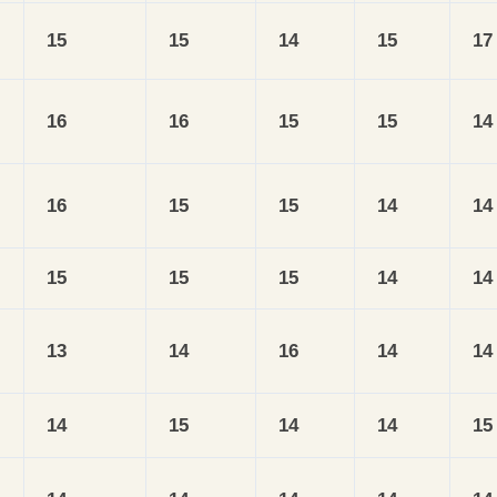
15
15
14
15
17
16
16
15
15
14
16
15
15
14
14
15
15
15
14
14
13
14
16
14
14
14
15
14
14
15