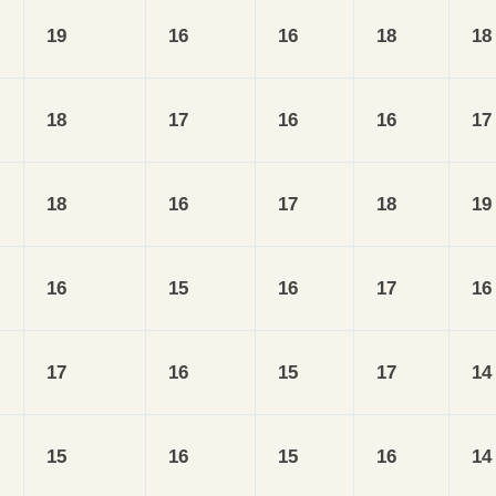
19
16
16
18
18
18
17
16
16
17
18
16
17
18
19
16
15
16
17
16
17
16
15
17
14
15
16
15
16
14