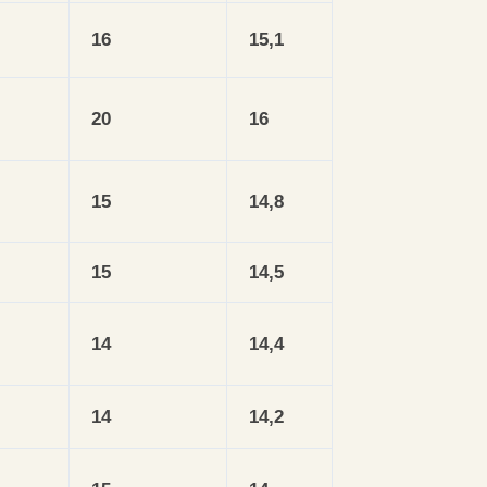
16
15,1
20
16
15
14,8
15
14,5
14
14,4
14
14,2