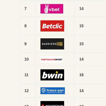
7
14
8
15
9
15
10
14
11
16
12
14