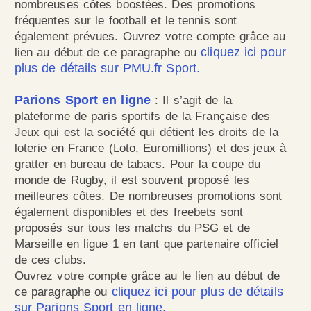
nombreuses côtes boostées. Des promotions
fréquentes sur le football et le tennis sont
également prévues. Ouvrez votre compte grâce au
cliquez ici pour
lien au début de ce paragraphe ou
plus de détails sur PMU.fr Sport.
Parions Sport en ligne
: Il s’agit de la
plateforme de paris sportifs de la Française des
Jeux qui est la société qui détient les droits de la
loterie en France (Loto, Euromillions) et des jeux à
gratter en bureau de tabacs. Pour la coupe du
monde de Rugby, il est souvent proposé les
meilleures côtes. De nombreuses promotions sont
également disponibles et des freebets sont
proposés sur tous les matchs du PSG et de
Marseille en ligue 1 en tant que partenaire officiel
de ces clubs.
Ouvrez votre compte grâce au le lien au début de
cliquez ici pour plus de détails
ce paragraphe ou
sur Parions Sport en ligne.