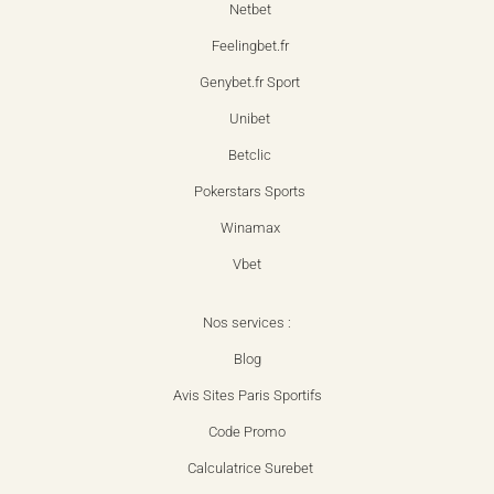
Netbet
Feelingbet.fr
Genybet.fr Sport
Unibet
Betclic
Pokerstars Sports
Winamax
Vbet
Nos services :
Blog
Avis Sites Paris Sportifs
Code Promo
Calculatrice Surebet