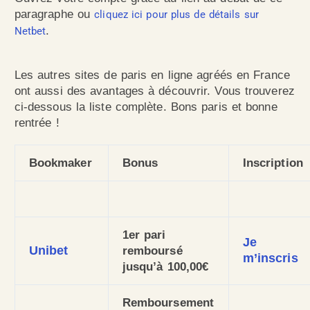
paragraphe ou
cliquez ici pour plus de détails sur
.
Netbet
Les autres sites de paris en ligne agréés en France
ont aussi des avantages à découvrir. Vous trouverez
ci-dessous la liste complète. Bons paris et bonne
rentrée !
Bookmaker
Bonus
Inscription
1er pari
Je
Unibet
remboursé
m’inscris
jusqu’à 100,00€
Remboursement