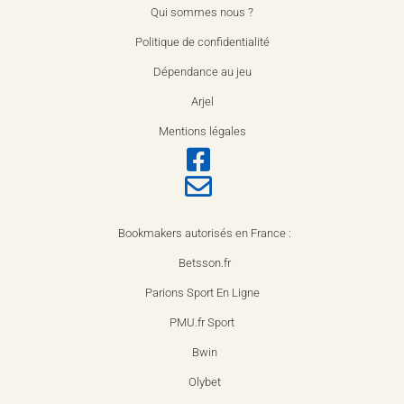
Qui sommes nous ?
Politique de confidentialité
Dépendance au jeu
Arjel
Mentions légales
Bookmakers autorisés en France :
Betsson.fr
Parions Sport En Ligne
PMU.fr Sport
Bwin
Olybet