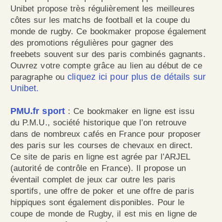
Unibet propose très régulièrement les meilleures
côtes sur les matchs de football et la coupe du
monde de rugby. Ce bookmaker propose également
des promotions régulières pour gagner des
freebets souvent sur des paris combinés gagnants.
Ouvrez votre compte grâce au lien au début de ce
cliquez ici pour plus de détails sur
paragraphe ou
Unibet.
PMU.fr sport
: Ce bookmaker en ligne est issu
du P.M.U., société historique que l’on retrouve
dans de nombreux cafés en France pour proposer
des paris sur les courses de chevaux en direct.
Ce site de paris en ligne est agrée par l’ARJEL
(autorité de contrôle en France). Il propose un
éventail complet de jeux car outre les paris
sportifs, une offre de poker et une offre de paris
hippiques sont également disponibles. Pour le
coupe de monde de Rugby, il est mis en ligne de