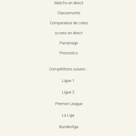
Matchs en direct
Classements
Comparateur de cotes
scores en direct
Parrainage
Pronostics
Compétitions suivies :
Ligue 1
Ligue 2
Premier League
La Liga
Bundesliga