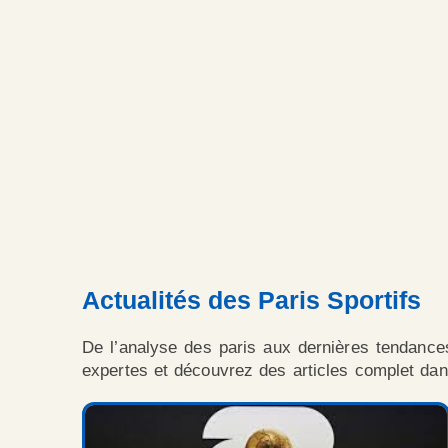
Actualités des Paris Sportifs
De l’analyse des paris aux dernières tendances
expertes et découvrez des articles complet da