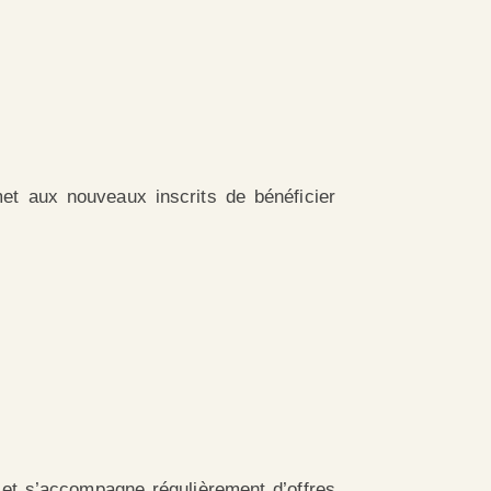
et aux nouveaux inscrits de bénéficier
 et s’accompagne régulièrement d’offres