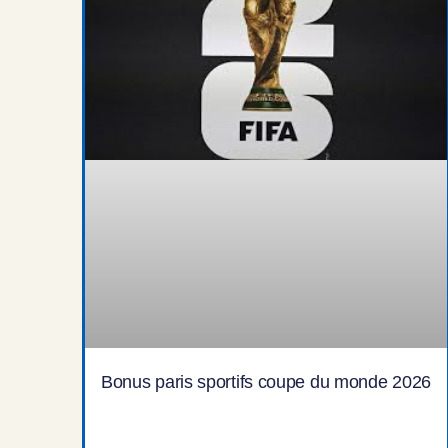
Bonus paris sportifs coupe du monde 2026