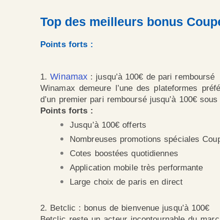
Top des meilleurs bonus Coup
Points forts :
Winamax
1.
: jusqu’à 100€ de pari remboursé
Winamax demeure l’une des plateformes préfér
d’un premier pari remboursé jusqu’à 100€ sous 
Points forts :
Jusqu’à 100€ offerts
Nombreuses promotions spéciales Cou
Cotes boostées quotidiennes
Application mobile très performante
Large choix de paris en direct
2. Betclic : bonus de bienvenue jusqu’à 100€
Betclic reste un acteur incontournable du mar