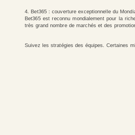
4. Bet365 : couverture exceptionnelle du Mondi
Bet365 est reconnu mondialement pour la rich
très grand nombre de marchés et des promotio
Suivez les stratégies des équipes. Certaines mis