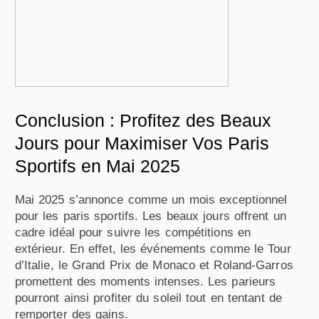
Conclusion : Profitez des Beaux
Jours pour Maximiser Vos Paris
Sportifs en Mai 2025
Mai 2025 s’annonce comme un mois exceptionnel
pour les paris sportifs. Les beaux jours offrent un
cadre idéal pour suivre les compétitions en
extérieur. En effet, les événements comme le Tour
d’Italie, le Grand Prix de Monaco et Roland-Garros
promettent des moments intenses. Les parieurs
pourront ainsi profiter du soleil tout en tentant de
remporter des gains.