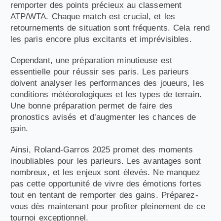
remporter des points précieux au classement
ATP/WTA. Chaque match est crucial, et les
retournements de situation sont fréquents. Cela rend
les paris encore plus excitants et imprévisibles.
Cependant, une préparation minutieuse est
essentielle pour réussir ses paris. Les parieurs
doivent analyser les performances des joueurs, les
conditions météorologiques et les types de terrain.
Une bonne préparation permet de faire des
pronostics avisés et d’augmenter les chances de
gain.
Ainsi, Roland-Garros 2025 promet des moments
inoubliables pour les parieurs. Les avantages sont
nombreux, et les enjeux sont élevés. Ne manquez
pas cette opportunité de vivre des émotions fortes
tout en tentant de remporter des gains. Préparez-
vous dès maintenant pour profiter pleinement de ce
tournoi exceptionnel.