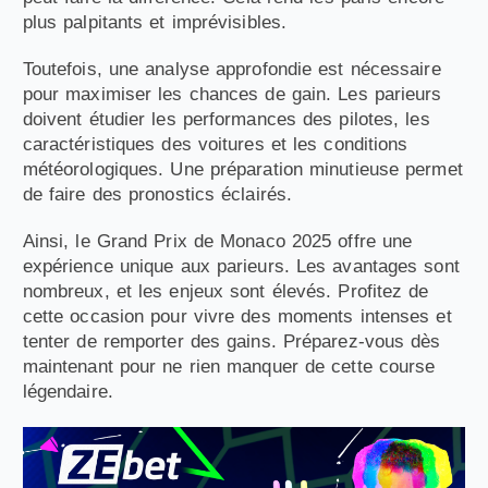
plus palpitants et imprévisibles.
Toutefois, une analyse approfondie est nécessaire
pour maximiser les chances de gain. Les parieurs
doivent étudier les performances des pilotes, les
caractéristiques des voitures et les conditions
météorologiques. Une préparation minutieuse permet
de faire des pronostics éclairés.
Ainsi, le Grand Prix de Monaco 2025 offre une
expérience unique aux parieurs. Les avantages sont
nombreux, et les enjeux sont élevés. Profitez de
cette occasion pour vivre des moments intenses et
tenter de remporter des gains. Préparez-vous dès
maintenant pour ne rien manquer de cette course
légendaire.