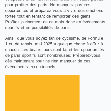
pour profiter des paris. Ne manquez pas ces
opportunités et préparez-vous à vivre des émotions
fortes tout en tentant de remporter des gains.
Profitez pleinement de ce mois riche en événements
sportifs et en possibilités de paris.
Ainsi, que vous soyez fan de cyclisme, de Formule
1 ou de tennis, mai 2025 a quelque chose à offrir à
chacun. Les beaux jours sont là, et les opportunités
de paris sportifs sont nombreuses. Préparez-vous
dès maintenant pour ne rien manquer de ces
événements exceptionnels.