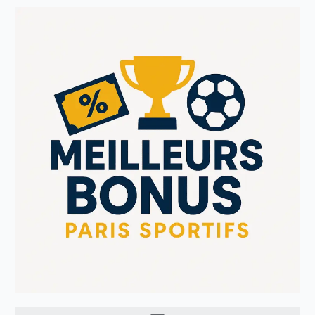
Aller
au
contenu