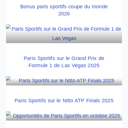
Bonus paris sportifs coupe du monde
2026
Paris Sportifs sur le Grand Prix de
Formule 1 de Las Vegas 2025
Paris Sportifs sur le Nitto ATP Finals 2025