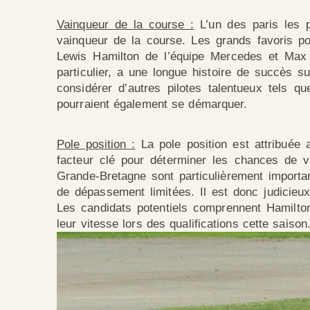
Vainqueur de la course :
L’un des paris les p
vainqueur de la course. Les grands favoris p
Lewis Hamilton de l’équipe Mercedes et Max 
particulier, a une longue histoire de succès su
considérer d’autres pilotes talentueux tels qu
pourraient également se démarquer.
Pole position :
La pole position est attribuée a
facteur clé pour déterminer les chances de vi
Grande-Bretagne sont particulièrement important
de dépassement limitées. Il est donc judicieux 
Les candidats potentiels comprennent Hamilton
leur vitesse lors des qualifications cette saison