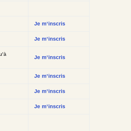
Je m’inscris
Je m’inscris
u’à
Je m’inscris
Je m’inscris
Je m’inscris
Je m’inscris