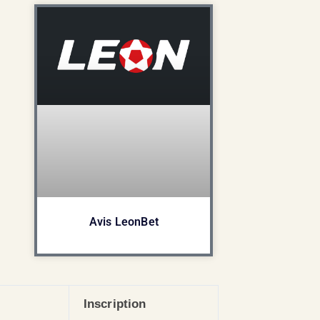
Avis LeonBet
Inscription