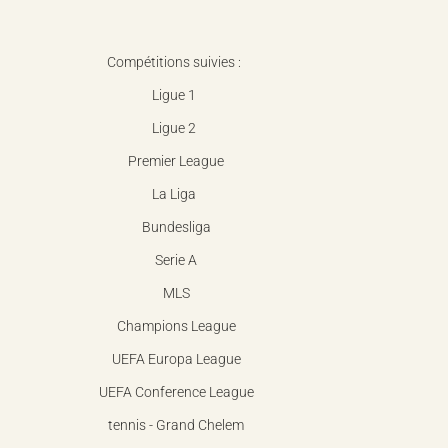
Compétitions suivies :
Ligue 1
Ligue 2
Premier League
La Liga
Bundesliga
Serie A
MLS
Champions League
UEFA Europa League
UEFA Conference League
tennis - Grand Chelem