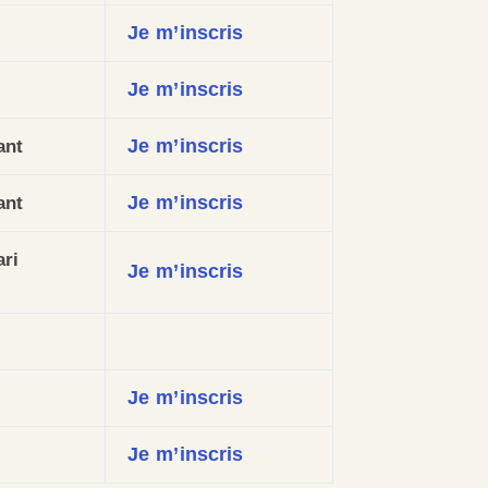
Je m’inscris
Je m’inscris
Je m’inscris
ant
Je m’inscris
ant
ari
Je m’inscris
Je m’inscris
Je m’inscris