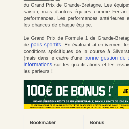
du Grand Prix de Grande-Bretagne. Les équipe
saison, mais d’autres équipes comme Ferrari 
performances. Les performances antérieures e
les chances de chaque équipe.
Le Grand Prix de Formule 1 de Grande-Bretag
paris sportifs
de
. En évaluant attentivement le
conditions spécifiques de la course à Silve
bonne gestion de s
(mais dans le cadre d’une
informations
sur les qualifications et les essa
les parieurs !
Bookmaker
Bonus