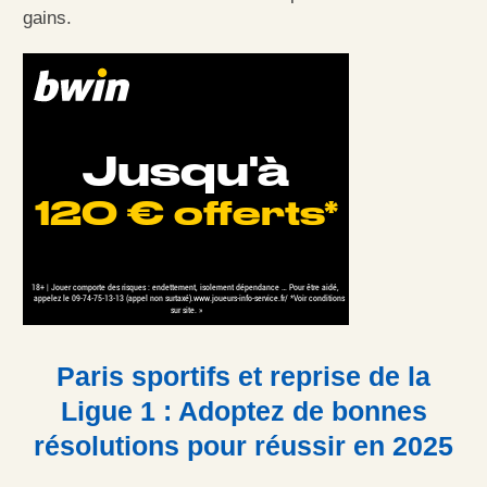
gains.
Paris sportifs et reprise de la
Ligue 1 : Adoptez de bonnes
résolutions pour réussir en 2025