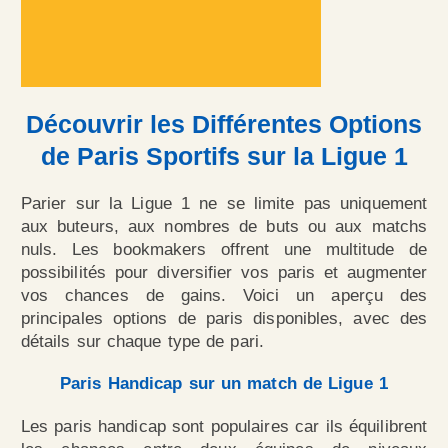
Découvrir les Différentes Options
de Paris Sportifs sur la Ligue 1
Parier sur la Ligue 1 ne se limite pas uniquement
aux buteurs, aux nombres de buts ou aux matchs
nuls. Les bookmakers offrent une multitude de
possibilités pour diversifier vos paris et augmenter
vos chances de gains. Voici un aperçu des
principales options de paris disponibles, avec des
détails sur chaque type de pari.
Paris Handicap sur un match de Ligue 1
Les paris handicap sont populaires car ils équilibrent