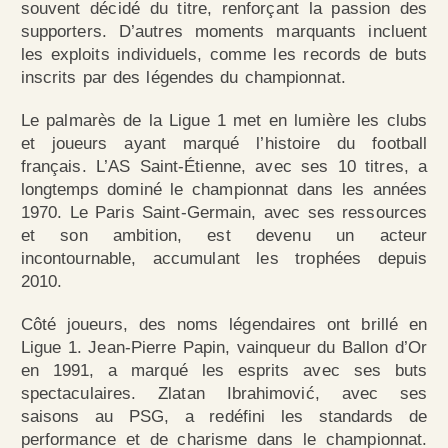
souvent décidé du titre, renforçant la passion des
supporters. D’autres moments marquants incluent
les exploits individuels, comme les records de buts
inscrits par des légendes du championnat.
Le palmarès de la Ligue 1 met en lumière les clubs
et joueurs ayant marqué l’histoire du football
français. L’AS Saint-Étienne, avec ses 10 titres, a
longtemps dominé le championnat dans les années
1970. Le Paris Saint-Germain, avec ses ressources
et son ambition, est devenu un acteur
incontournable, accumulant les trophées depuis
2010.
Côté joueurs, des noms légendaires ont brillé en
Ligue 1. Jean-Pierre Papin, vainqueur du Ballon d’Or
en 1991, a marqué les esprits avec ses buts
spectaculaires. Zlatan Ibrahimović, avec ses
saisons au PSG, a redéfini les standards de
performance et de charisme dans le championnat.