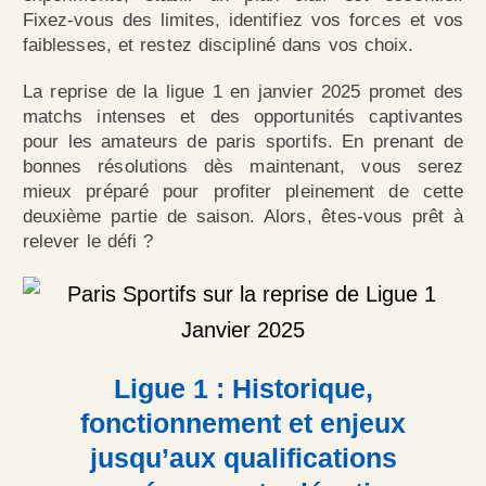
Fixez-vous des limites, identifiez vos forces et vos
faiblesses, et restez discipliné dans vos choix.
La reprise de la ligue 1 en janvier 2025 promet des
matchs intenses et des opportunités captivantes
pour les amateurs de paris sportifs. En prenant de
bonnes résolutions dès maintenant, vous serez
mieux préparé pour profiter pleinement de cette
deuxième partie de saison. Alors, êtes-vous prêt à
relever le défi ?
Ligue 1 : Historique,
fonctionnement et enjeux
jusqu’aux qualifications