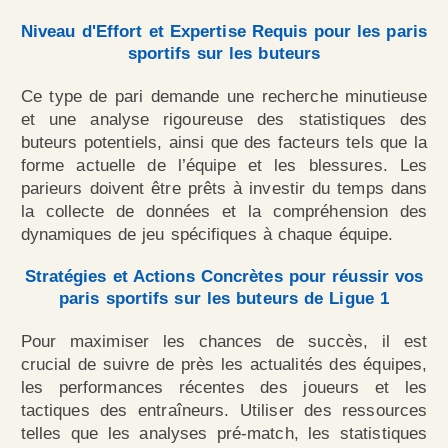
Niveau d'Effort et Expertise Requis pour les paris
sportifs sur les buteurs
Ce type de pari demande une recherche minutieuse
et une analyse rigoureuse des statistiques des
buteurs potentiels, ainsi que des facteurs tels que la
forme actuelle de l’équipe et les blessures. Les
parieurs doivent être prêts à investir du temps dans
la collecte de données et la compréhension des
dynamiques de jeu spécifiques à chaque équipe.
Stratégies et Actions Concrètes pour réussir vos
paris sportifs sur les buteurs de Ligue 1
Pour maximiser les chances de succès, il est
crucial de suivre de près les actualités des équipes,
les performances récentes des joueurs et les
tactiques des entraîneurs. Utiliser des ressources
telles que les analyses pré-match, les statistiques