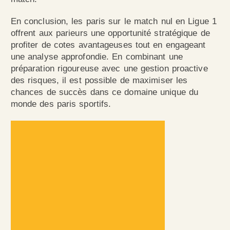
En conclusion, les paris sur le match nul en Ligue 1
offrent aux parieurs une opportunité stratégique de
profiter de cotes avantageuses tout en engageant
une analyse approfondie. En combinant une
préparation rigoureuse avec une gestion proactive
des risques, il est possible de maximiser les
chances de succès dans ce domaine unique du
monde des paris sportifs.