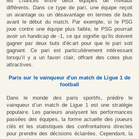
les chances entre deux équipes de niveaux
différents. Dans ce type de pari, une équipe reçoit
un avantage ou un désavantage en termes de buts
avant le début du match. Par exemple, si le PSG
joue contre une équipe plus faible, le PSG pourrait
avoir un handicap de -1, ce qui signifie qu’ils doivent
gagner par deux buts d’écart pour que le pari soit
gagnant. Ce pari est particulièrement intéressant
lorsqu’il y a un favori clair, offrant des cotes plus
attractives.
Paris sur le vainqueur d'un match de Ligue 1 de
football
Dans le monde des paris sportifs, prédire le
vainqueur d’un match de Ligue 1 est une stratégie
populaire. Les parieurs analysent les performances
passées des équipes, la forme actuelle des joueurs
clés et les statistiques des confrontations directes
pour prendre des décisions éclairées. Cependant, la