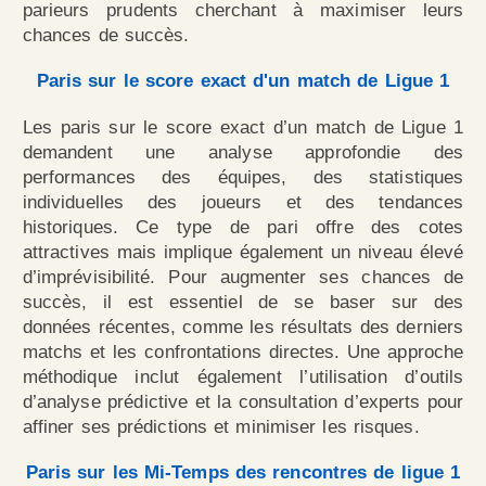
parieurs prudents cherchant à maximiser leurs
chances de succès.
Paris sur le score exact d'un match de Ligue 1
Les paris sur le score exact d’un match de Ligue 1
demandent une analyse approfondie des
performances des équipes, des statistiques
individuelles des joueurs et des tendances
historiques. Ce type de pari offre des cotes
attractives mais implique également un niveau élevé
d’imprévisibilité. Pour augmenter ses chances de
succès, il est essentiel de se baser sur des
données récentes, comme les résultats des derniers
matchs et les confrontations directes. Une approche
méthodique inclut également l’utilisation d’outils
d’analyse prédictive et la consultation d’experts pour
affiner ses prédictions et minimiser les risques.
Paris sur les Mi-Temps des rencontres de ligue 1