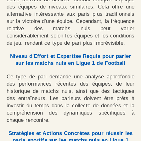
des équipes de niveaux similaires. Cela offre une
alternative intéressante aux paris plus traditionnels
sur la victoire d’une équipe. Cependant, la fréquence
relative des matchs nuls peut varier
considérablement selon les équipes et les conditions
de jeu, rendant ce type de pari plus imprévisible.
Niveau d'Effort et Expertise Requis pour parier
sur les matchs nuls en Ligue 1 de Football
Ce type de pari demande une analyse approfondie
des performances récentes des équipes, de leur
historique de matchs nuls, ainsi que des tactiques
des entraîneurs. Les parieurs doivent être prêts à
investir du temps dans la collecte de données et la
compréhension des dynamiques spécifiques à
chaque rencontre.
Stratégies et Actions Concrètes pour réussir les
paris sportifs sur les matchs nuls en Ligue 1