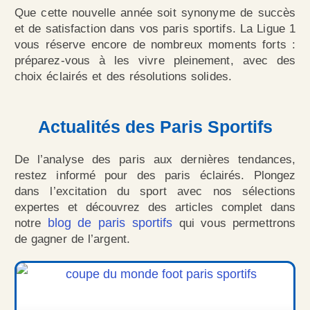
Que cette nouvelle année soit synonyme de succès
et de satisfaction dans vos paris sportifs. La Ligue 1
vous réserve encore de nombreux moments forts :
préparez-vous à les vivre pleinement, avec des
choix éclairés et des résolutions solides.
Actualités des Paris Sportifs
De l’analyse des paris aux dernières tendances,
restez informé pour des paris éclairés. Plongez
dans l’excitation du sport avec nos sélections
expertes et découvrez des articles complet dans
blog de paris sportifs
notre
qui vous permettrons
de gagner de l’argent.