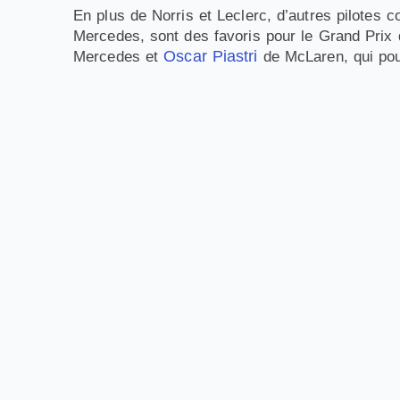
En plus de Norris et Leclerc, d’autres pilote
Mercedes, sont des favoris pour le Grand Prix
Oscar Piastri
Mercedes et
de McLaren, qui pour