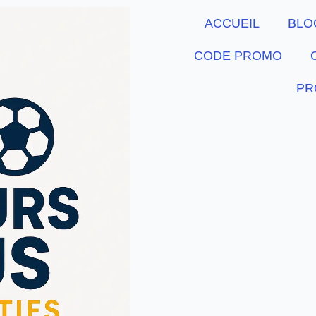
ACCUEIL
BLO
CODE PROMO
PR