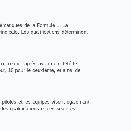
lématiques de la Formule 1. La
incipale. Les qualifications déterminent
 en premier après avoir complété le
ur, 18 pour le deuxième, et ainsi de
s pilotes et les équipes visent également
 des qualifications et des séances