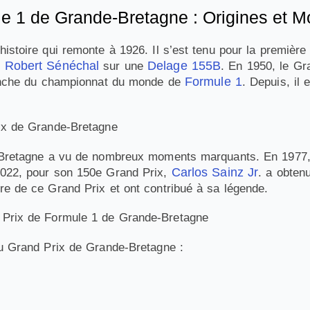
le 1 de Grande-Bretagne : Origines et 
stoire qui remonte à 1926. Il s’est tenu pour la première 
Robert Sénéchal
Delage 155B
t
sur une
. En 1950, le Gr
Formule 1
manche du championnat du monde de
. Depuis, il
ix de Grande-Bretagne
e-Bretagne a vu de nombreux moments marquants. En 1977
Carlos Sainz Jr
2022, pour son 150e Grand Prix,
. a obtenu
e de ce Grand Prix et ont contribué à sa légende.
 Prix de Formule 1 de Grande-Bretagne
du Grand Prix de Grande-Bretagne :