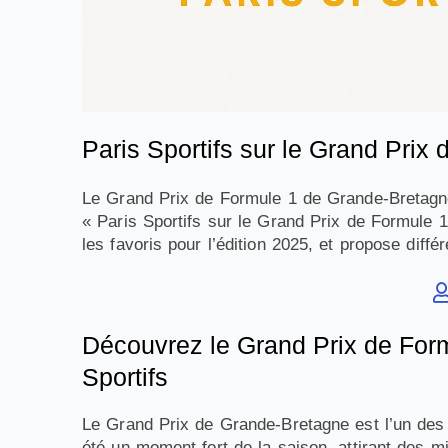
Paris Sportifs sur le Grand Pri
Le Grand Prix de Formule 1 de Grande-Bretagne
« Paris Sportifs sur le Grand Prix de Formule 
les favoris pour l’édition 2025, et propose diff
Découvrez le Grand Prix de Form
Sportifs
Le Grand Prix de Grande-Bretagne est l’un des r
été un moment fort de la saison, attirant des mi