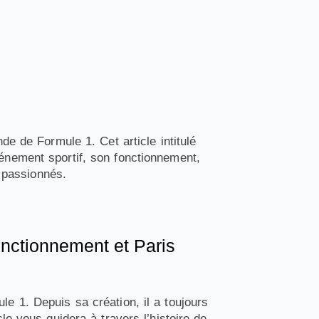
de Formule 1. Cet article intitulé
énement sportif, son fonctionnement,
s passionnés.
onctionnement et Paris
e 1. Depuis sa création, il a toujours
le vous guidera à travers l’histoire de