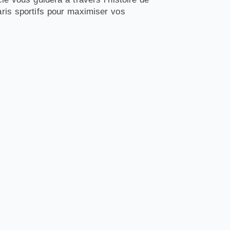
aris sportifs pour maximiser vos