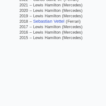
2021 – Lewis Hamilton (Mercedes)
2020 – Lewis Hamilton (Mercedes)
2019 – Lewis Hamilton (Mercedes)
Sebastian Vettel
2018 –
(Ferrari)
2017 – Lewis Hamilton (Mercedes)
2016 – Lewis Hamilton (Mercedes)
2015 – Lewis Hamilton (Mercedes)