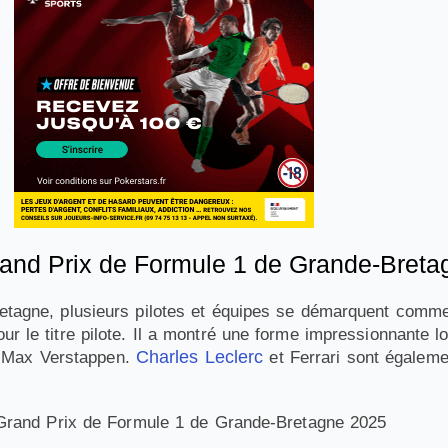
Grand Prix de Formule 1 de Grande-Breta
retagne, plusieurs pilotes et équipes se démarquent comm
r le titre pilote. Il a montré une forme impressionnante l
Charles Leclerc
tre Max Verstappen.
et Ferrari sont égaleme
u Grand Prix de Formule 1 de Grande-Bretagne 2025