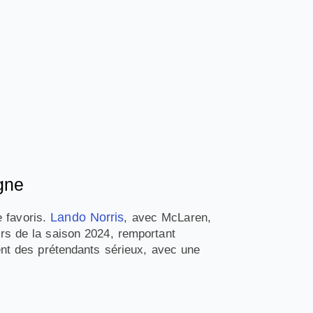
gne
Lando Norris
e favoris.
, avec McLaren,
ors de la saison 2024, remportant
nt des prétendants sérieux, avec une